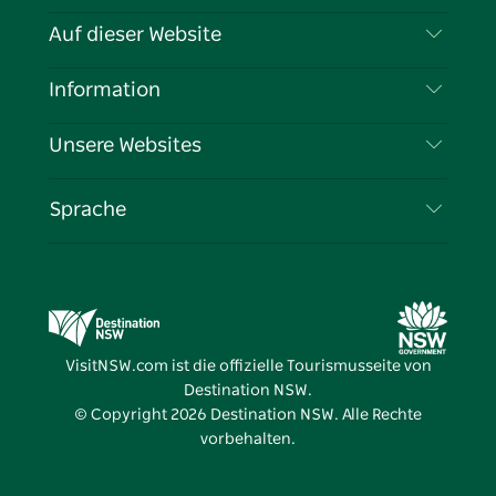
Kontaktieren Sie uns
Auf dieser Website
Haftungsausschluss
Reiseziele
Information
Datenschutz
Aktivitäten
Reiseinformationen
Unsere Websites
Cookie-Hinweis
Roadtrips in New South Wales
Tragen Sie Ihr Unternehmen ein
Nutzungsbedingungen
Sydney.com
Veranstaltungen
Sprache
Unternehmen in NSW
Destination NSW Corporate
Unterkunft
Bildung in New South Wales
Geschäftsveranstaltungen in New South Wales
Angebote
Destination NSW Medienzentrum
Vivid Sydney
VisitNSW.com ist die offizielle Tourismusseite von
Destination NSW.
© Copyright
2026
Destination NSW. Alle Rechte
vorbehalten.