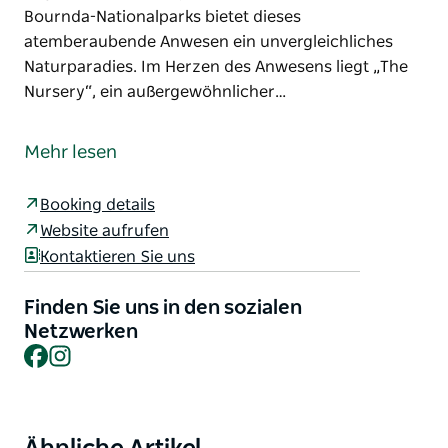
Bournda-Nationalparks bietet dieses
atemberaubende Anwesen ein unvergleichliches
Naturparadies. Im Herzen des Anwesens liegt „The
Nursery“, ein außergewöhnlicher…
Die Kangarutha Farm ist ein erstklassiges
Ökotourismus-Ziel, wo weite, einheimische Wälder
Mehr lesen
nahtlos offene, großzügige Weideflächen und
weitläufige, ruhige Teiche umgeben. Nur wenige
Booking details
Minuten vom beliebten Badeort Tathra entfernt und
Website aufrufen
angrenzend an die spektakuläre Küstenwildnis des
Kontaktieren Sie uns
Bournda-Nationalparks bietet dieses
atemberaubende Anwesen ein unvergleichliches
Finden Sie uns in den sozialen
Naturparadies.
Netzwerken
Facebook
Instagram
Im Herzen des Anwesens liegt „The Nursery“, ein
außergewöhnlicher Veranstaltungsort mit Innen-
und Außenbereich, der sich harmonisch in die
idyllische Umgebung einfügt und eine
Product