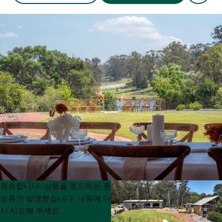
Product
Product
죄송합니다. 상품을 로드하는 중
List
List
오류가 발생했습니다. 나중에 다
시 시도해 주세요.