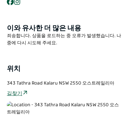
과 자연스럽게 어우러지도록 세심하게 설계된 이곳은 모
Facebook
Instagram
든 모임에 몰입감 넘치는 자연 배경을 선사합니다.
또한 부지 곳곳에 흩어져 있는 조용하고 한적한 캠핑장과
매력적인 컨트리 스타일의 고급 숙박 시설도 갖추고 있습
이와 유사한 더 많은 내용
Product
니다.
List
Product
죄송합니다. 상품을 로드하는 중 오류가 발생했습니다. 나
맞춤형 컨트리 해안 결혼식 몰입형 웰니스 리트리트 영감
List
중에 다시 시도해 주세요.
을 주는 기업 행사 또는 교육 워크숍 등 어떤 행사를 계획
하든 더 너서리는 여러분의 비전을 실현할 수 있는 완벽하
고 다재다능한 공간을 제공합니다.
위치
343 Tathra Road Kalaru NSW 2550 오스트레일리아
길찾기