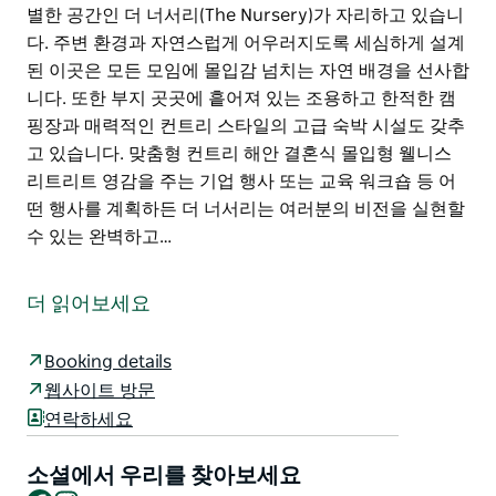
별한 공간인 더 너서리(The Nursery)가 자리하고 있습니
다. 주변 환경과 자연스럽게 어우러지도록 세심하게 설계
된 이곳은 모든 모임에 몰입감 넘치는 자연 배경을 선사합
니다. 또한 부지 곳곳에 흩어져 있는 조용하고 한적한 캠
핑장과 매력적인 컨트리 스타일의 고급 숙박 시설도 갖추
고 있습니다. 맞춤형 컨트리 해안 결혼식 몰입형 웰니스
리트리트 영감을 주는 기업 행사 또는 교육 워크숍 등 어
떤 행사를 계획하든 더 너서리는 여러분의 비전을 실현할
수 있는 완벽하고…
캉가루타 농장은 광활한 원시림이 탁 트인 목초지와 고요
한 저수지를 완벽하게 둘러싸고 있는 최고의 생태 관광 명
더 읽어보세요
소입니다. 상징적인 해변 마을 타트라에서 불과 몇 분 거
리에 위치하고 아름다운 해안 자연공원인 본다 국립공원
Booking details
과 접해 있는 이 멋진 부지는 비할 데 없는 자연 휴식처를
웹사이트 방문
제공합니다.
연락하세요
농장의 중심에는 실내외를 넘나들 수 있는 특별한 공간인
더 너서리(The Nursery)가 자리하고 있습니다. 주변 환경
소셜에서 우리를 찾아보세요