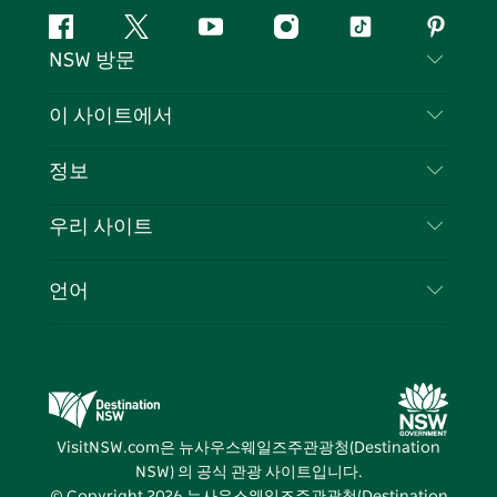
페
지
유
인
틱
핀
NSW 방문
이
저
튜
스
톡
터
스
귀
브
타
레
문의하기
이 사이트에서
북
다
그
스
부인 성명
램
트
목적지
정보
은둔
할 일
여행 정보
우리 사이트
쿠키 고지
뉴사우스웨일즈주 로드 트립
귀하의 사업을 등록하세요
이용 약관
Sydney.com
이벤트
언어
뉴사우스웨일즈주 의 사업
뉴사우스웨일즈주관광청(Destination NSW) 기업
숙소
뉴사우스웨일즈주 의 교육
비즈니스 이벤트 뉴사우스웨일즈주
거래
뉴사우스웨일즈주관광청(Destination NSW) 미디
어 센터
VisitNSW.com은 뉴사우스웨일즈주관광청(Destination
비비드 시드니(Vivid Sydney)
NSW) 의 공식 관광 사이트입니다.
© Copyright
2026
뉴사우스웨일즈주관광청(Destination