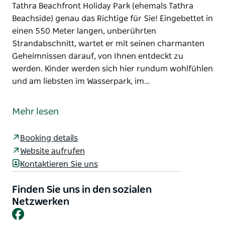
Tathra Beachfront Holiday Park (ehemals Tathra
Beachside) genau das Richtige für Sie! Eingebettet in
einen 550 Meter langen, unberührten
Strandabschnitt, wartet er mit seinen charmanten
Geheimnissen darauf, von Ihnen entdeckt zu
werden. Kinder werden sich hier rundum wohlfühlen
und am liebsten im Wasserpark, im…
Suchen Sie nach einem stressfreien,
tierfreundlichen Urlaub in einem ruhigen Küstenort
Mehr lesen
an der malerischen Südküste? Dann ist der NRMA
Tathra Beachfront Holiday Park (ehemals Tathra
Booking details
Beachside) genau das Richtige für Sie! Eingebettet in
Website aufrufen
einen 550 Meter langen, unberührten
Kontaktieren Sie uns
Strandabschnitt, wartet er mit seinen charmanten
Geheimnissen darauf, von Ihnen entdeckt zu
Finden Sie uns in den sozialen
werden.
Netzwerken
Facebook
Kinder werden sich hier rundum wohlfühlen und am
liebsten im Wasserpark, im beheizten Pool oder