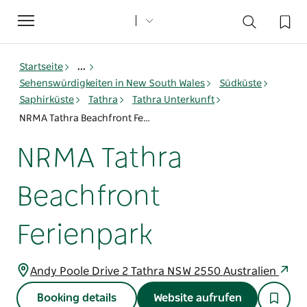
Toggle
navigation
Startseite
...
Sehenswürdigkeiten in New South Wales
Südküste
Saphirküste
Tathra
Tathra Unterkunft
NRMA Tathra Beachfront Ferienpark
NRMA Tathra
Beachfront
Ferienpark
Andy Poole Drive 2 Tathra NSW 2550 Australien
Booking details
Website aufrufen