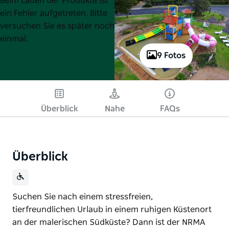
Beim Laden der Produkte ist
List
List
ein Fehler aufgetreten. Bitte
versuchen Sie es später noch
einmal.
9 Fotos
Überblick
Nahe
FAQs
Überblick
Suchen Sie nach einem stressfreien,
tierfreundlichen Urlaub in einem ruhigen Küstenort
an der malerischen Südküste? Dann ist der NRMA