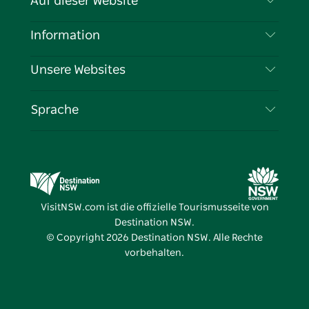
Auf dieser Website
Haftungsausschluss
Reiseziele
Information
Datenschutz
Aktivitäten
Reiseinformationen
Unsere Websites
Cookie-Hinweis
Roadtrips in New South Wales
Tragen Sie Ihr Unternehmen ein
Nutzungsbedingungen
Sydney.com
Veranstaltungen
Sprache
Unternehmen in NSW
Destination NSW Corporate
Unterkunft
Bildung in New South Wales
Geschäftsveranstaltungen in New South Wales
Angebote
Destination NSW Medienzentrum
Vivid Sydney
VisitNSW.com ist die offizielle Tourismusseite von
Destination NSW.
© Copyright
2026
Destination NSW. Alle Rechte
vorbehalten.