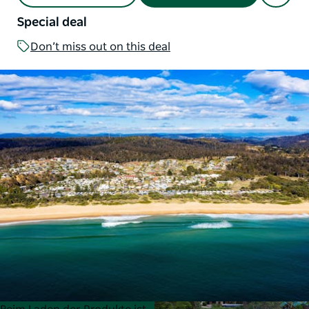
Special deal
Don’t miss out on this deal
Product
Product