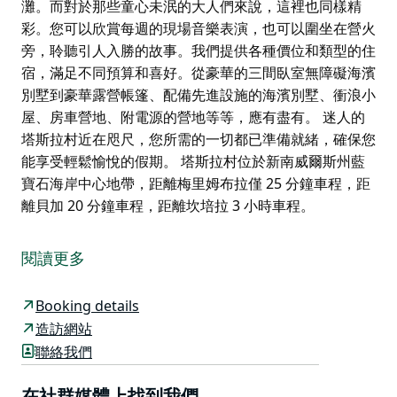
灘。而對於那些童心未泯的大人們來說，這裡也同樣精
彩。您可以欣賞每週的現場音樂表演，也可以圍坐在營火
旁，聆聽引人入勝的故事。我們提供各種價位和類型的住
宿，滿足不同預算和喜好。從豪華的三間臥室無障礙海濱
別墅到豪華露營帳篷、配備先進設施的海濱別墅、衝浪小
屋、房車營地、附電源的營地等等，應有盡有。 迷人的
塔斯拉村近在咫尺，您所需的一切都已準備就緒，確保您
能享受輕鬆愉悅的假期。 塔斯拉村位於新南威爾斯州藍
寶石海岸中心地帶，距離梅里姆布拉僅 25 分鐘車程，距
離貝加 20 分鐘車程，距離坎培拉 3 小時車程。
想在風景如畫的南海岸寧靜的海濱小鎮尋找一處輕鬆愜
意、寵物友善的度假勝地嗎？ NRMA Tathra
閱讀更多
Beachfront Holiday Park（原名 Tathra Beachside）是
您的理想之選。這裡坐擁 550 公尺長的原始海灘，處處
Booking details
散發著迷人的魅力，等待您來探索。
造訪網站
孩子們會愛上這裡，隨時準備到水上樂園、溫水泳池玩
聯絡我們
耍，或是奔向沙灘。而對於那些童心未泯的大人們來說，
這裡也同樣精彩。您可以欣賞每週的現場音樂表演，也可
在社群媒體上找到我們