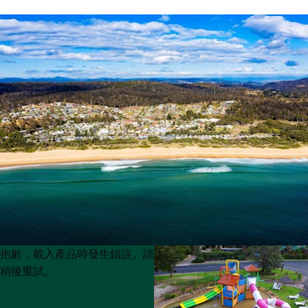
Product
Product
抱歉，載入產品時發生錯誤。請
List
List
稍後重試。