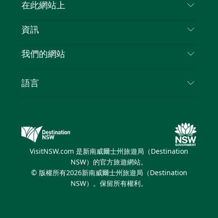
聯絡我們
在此網站上
喳
免責聲明
目的地
資訊
隱私
要做的事情
旅行資訊
Cookie 通知
我們的網站
新南威爾斯州公路旅行
列出您的業務
使用條款
Sydney.com
活動
語言
新南威爾斯的商業
新南威爾士州旅遊局（Destination NSW）企業網
住宿
新南威爾斯的教育
站​
優惠訊息
新南威爾斯商務活動
新南威爾士州旅遊局（Destination NSW）媒體中
VisitNSW.com 是新南威爾士州旅遊局（Destination
心
NSW）的官方旅遊網站。
繽紛悉尼燈光音樂節
© 版權所有
2026
新南威爾士州旅遊局（Destination
NSW）。保留所有權利。