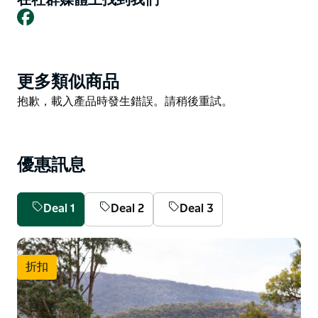
以圍坐在營火旁，聆聽引人入勝的故事。我們提供各種價
Facebook
位和類型的住宿，滿足不同預算和喜好。從豪華的三間臥
室無障礙海濱別墅到豪華露營帳篷、配備先進設施的海濱
別墅、衝浪小屋、房車營地、附電源的營地等等，應有盡
Product
更多類似商品
有。
List
Product
抱歉，載入產品時發生錯誤。請稍後重試。
迷人的塔斯拉村近在咫尺，您所需的一切都已準備就緒，
List
確保您能享受輕鬆愉悅的假期。
塔斯拉村位於新南威爾斯州藍寶石海岸中心地帶，距離梅
優惠訊息
里姆布拉僅 25 分鐘車程，距離貝加 20 分鐘車程，距離
坎培拉 3 小時車程。
Deal 1
Deal 2
Deal 3
折扣