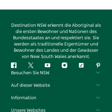
Destination NSW erkennt die Aboriginal als
die ersten Bewohner und Nationen des
Bundesstaates an und respektiert sie. Sie
werden als traditionelle Eigentümer und
Bewohner des Landes und der Gewässer
von New South Wales anerkannt.
Facebook
Twitter
YouTube
Instagram
TikTok
Pintere
Besuchen Sie NSW
Kontaktieren Sie uns
Auf dieser Website
Haftungsausschluss
Reiseziele
Information
Datenschutz
Aktivitäten
Reiseinformationen
Unsere Websites
Cookie-Hinweis