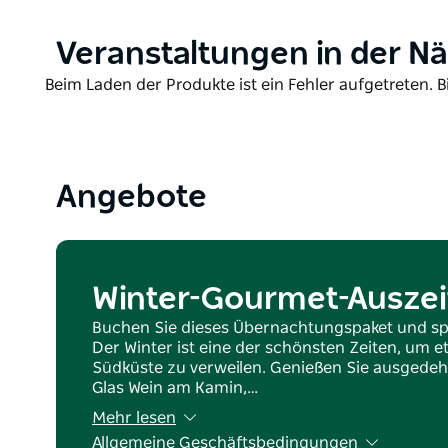
Product
Veranstaltungen in der N
List
Product
Beim Laden der Produkte ist ein Fehler aufgetreten. B
List
Angebote
Winter-Gourmet-Auszeit
Buchen Sie dieses Übernachtungspaket und spa
Der Winter ist eine der schönsten Zeiten, um e
Südküste zu verweilen. Genießen Sie ausgedeh
Glas Wein am Kamin,…
Mehr lesen
Allgemeine Geschäftsbedingungen