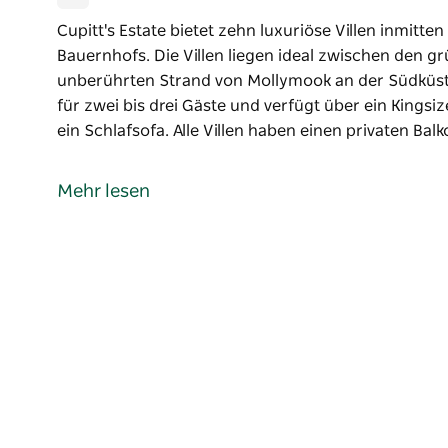
Cupitt's Estate bietet zehn luxuriöse Villen inmitt
Bauernhofs. Die Villen liegen ideal zwischen den 
unberührten Strand von Mollymook an der Südküste 
für zwei bis drei Gäste und verfügt über ein Kingsiz
ein Schlafsofa. Alle Villen haben einen privaten Balk
Cupitt's Estate bietet zehn luxuriöse Villen inmitt
Bauernhofs. Die Villen liegen ideal zwischen den 
Mehr lesen
unberührten Strand von Mollymook an der Südküst
Jede Villa bietet Platz für zwei bis drei Gäste und v
Villen zusätzlich über ein Schlafsofa. Alle Villen ha
Badewanne im Freien – perfekt für ein entspanne
Gäste können im hauseigenen Restaurant saisonale
Weingarten ein ungezwungenes Mittagessen unter 