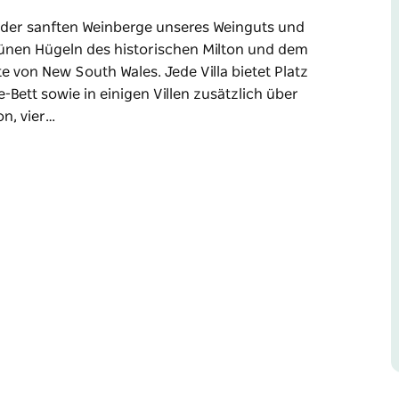
en der sanften Weinberge unseres Weinguts und
grünen Hügeln des historischen Milton und dem
von New South Wales. Jede Villa bietet Platz
e-Bett sowie in einigen Villen zusätzlich über
on, vier…
en der sanften Weinberge unseres Weinguts und
grünen Hügeln des historischen Milton und dem
e von New South Wales.
erfügt über ein Kingsize-Bett sowie in einigen
ben einen privaten Balkon, vier davon sogar mit
ndes Bad unter dem Sternenhimmel.
 und regionale Küche genießen oder im
freiem Himmel verbringen.