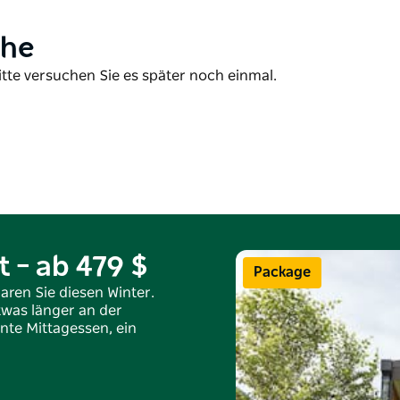
ähe
itte versuchen Sie es später noch einmal.
 – ab 479 $
Package
ren Sie diesen Winter.
twas länger an der
nte Mittagessen, ein