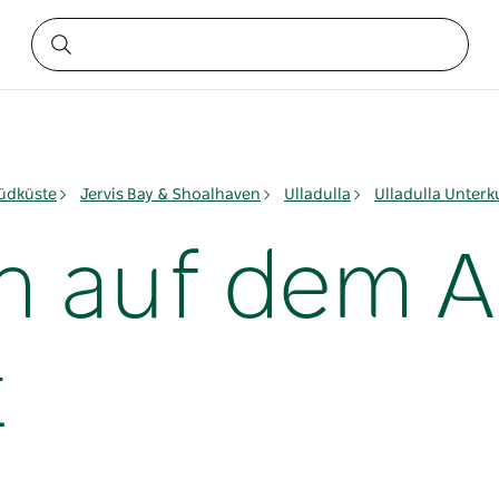
üdküste
Jervis Bay & Shoalhaven
Ulladulla
Ulladulla Unterk
en auf dem
t