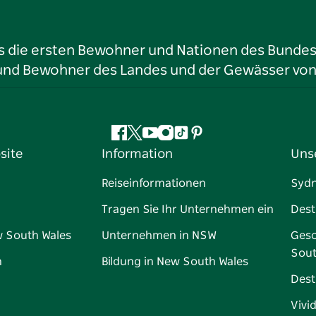
ls die ersten Bewohner und Nationen des Bundess
r und Bewohner des Landes und der Gewässer vo
Facebook
Twitter
YouTube
Instagram
TikTok
Pinterest
site
Information
Uns
Reiseinformationen
Syd
Tragen Sie Ihr Unternehmen ein
Dest
w South Wales
Unternehmen in NSW
Gesc
Sout
n
Bildung in New South Wales
Dest
Vivi