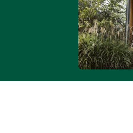
 Angeboten
önnen Sperrzeiten gelten.
s 31.08.2026. Ein
n für das Anwesen,
i Abreise von Ihrer
ng möglich. Preis