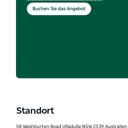
Nur für Neubuchungen und nicht mit anderen
Buchen Sie das Angebot
kombinierbar. Nicht gültig an Feiertagen. Es k
Mindestaufenthaltsdauer erforderlich. Gültig bi
Frühstückskorb pro Aufenthalt. 100 $ Guthabe
einlösbar während des Aufenthalts und wird be
Endabrechnung abgezogen. Keine Barauszahlu
basiert auf 2 Gästen.
Standort
58 Washburton Road Ulladulla NSW 2539 Australien