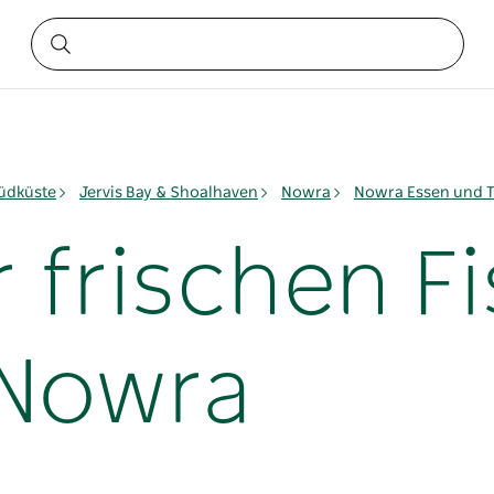
üdküste
Jervis Bay & Shoalhaven
Nowra
Nowra Essen und T
r frischen F
 Nowra