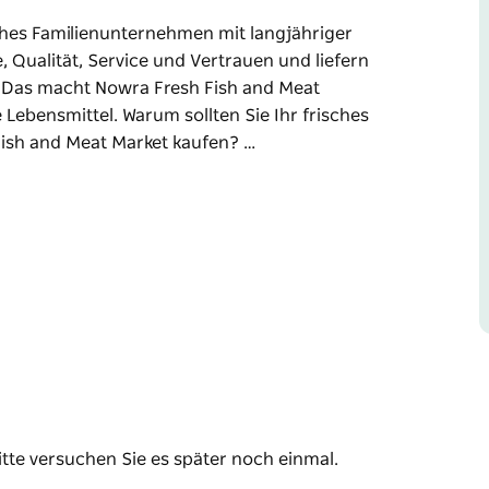
sches Familienunternehmen mit langjähriger
, Qualität, Service und Vertrauen und liefern
. Das macht Nowra Fresh Fish and Meat
 Lebensmittel. Warum sollten Sie Ihr frisches
Fish and Meat Market kaufen? …
sches Familienunternehmen mit langjähriger
, Qualität, Service und Vertrauen und liefern
. Das macht Nowra Fresh Fish and Meat
 Lebensmittel.
eresfrüchte beim Nowra Fresh Fish and Meat
rüchte in bester Qualität zu erschwinglichen
 und gefrorenen Meeresfrüchten, Fleisch,
itte versuchen Sie es später noch einmal.