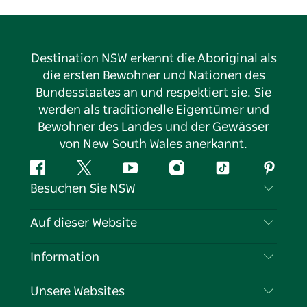
Destination NSW erkennt die Aboriginal als
die ersten Bewohner und Nationen des
Bundesstaates an und respektiert sie. Sie
werden als traditionelle Eigentümer und
Bewohner des Landes und der Gewässer
von New South Wales anerkannt.
Facebook
Twitter
YouTube
Instagram
TikTok
Pintere
Besuchen Sie NSW
Kontaktieren Sie uns
Auf dieser Website
Haftungsausschluss
Reiseziele
Information
Datenschutz
Aktivitäten
Reiseinformationen
Unsere Websites
Cookie-Hinweis
Roadtrips in New South Wales