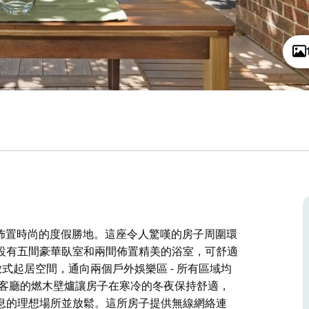
佈置完美且佈置時尚的度假勝地。這座令人驚嘆的房子周圍環
設有五間豪華臥室和兩間佈置精美的浴室，可舒適
放式起居空間，通向兩個戶外娛樂區 - 所有區域均
，客廳的燃木壁爐讓房子在寒冷的冬夜保持舒適，
息的理想場所並放鬆。這所房子提供無線網絡連