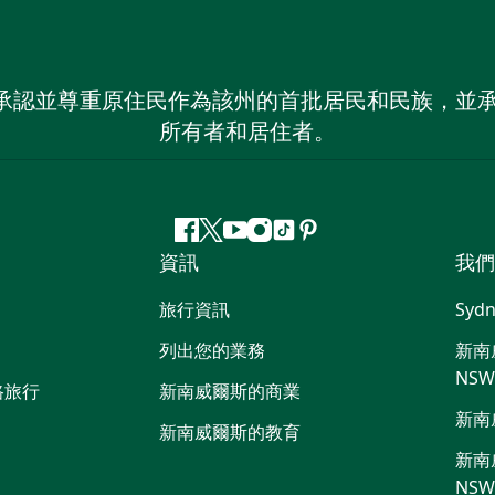
 NSW）承認並尊重原住民作為該州的首批居民和民族
所有者和居住者。
Facebook
嘰
Youtube
Instagram
抖
Pinterest
資訊
我們
嘰
音
喳
旅行資訊
Sydn
喳
列出您的業務
新南威
NS
路旅行
新南威爾斯的商業
新南
新南威爾斯的教育
新南威
NS