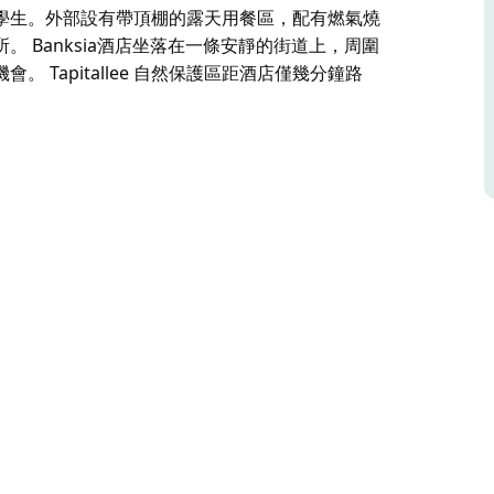
學生。外部設有帶頂棚的露天用餐區，配有燃氣燒
 Banksia酒店坐落在一條安靜的街道上，周圍
Tapitallee 自然保護區距酒店僅幾分鐘路
。
佈置完美且佈置時尚的度假勝地。這座令人驚嘆的房子周圍環
設有五間豪華臥室和兩間佈置精美的浴室，可舒適
放式起居空間，通向兩個戶外娛樂區 - 所有區域均
在寒冷的冬夜保持舒適，寬敞的客廳享有綠樹成蔭
所房子提供無線網絡連接，並設有華麗的辦公空
露天用餐區，配有燃氣燒烤爐和壁爐，使該酒店成
森林，地理位置優越。附近有無數遠足和觀光的機
，是散步、享用野餐午餐或欣賞自然風光的絕佳場所。