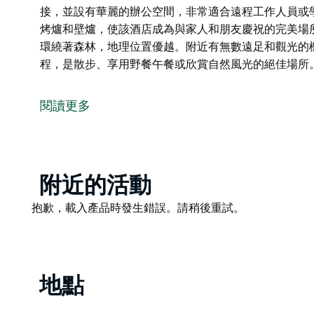
接，並設有華麗的辦公空間，非常適合遠程工作人員或
烤爐和壁爐，使該酒店成為與家人和朋友慶祝的完美場所。
環繞著森林，地理位置優越。附近有無數遠足和觀光的機會。 
程，是散步、享用野餐午餐或欣賞自然風光的絕佳場所
Banksia 是位於 Tapitallee 寧靜郊區的一處
繞著樹木，為所有入住者提供美妙的隱私和寧靜感。它
閱讀更多
地容納 10 人。班克西亞配有現代化鄉村廚房和大型開
位於一層，方便出入。
該房屋的設計注重舒適和放鬆，客廳的燃木壁爐讓房子
的景色，配有平板電視，是休息的理想場所並放鬆。這
Product
附近的活動
間，非常適合遠程工作人員或學生。外部設有帶頂棚的
List
Product
抱歉，載入產品時發生錯誤。請稍後重試。
為與家人和朋友慶祝的完美場所。
List
Banksia酒店坐落在一條安靜的街道上，周圍環繞著
會。 Tapitallee 自然保護區距酒店僅幾分鐘路程
地點