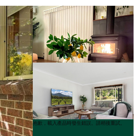
Product
Product
抱歉，載入產品時發生錯誤。請稍後重試。
List
List