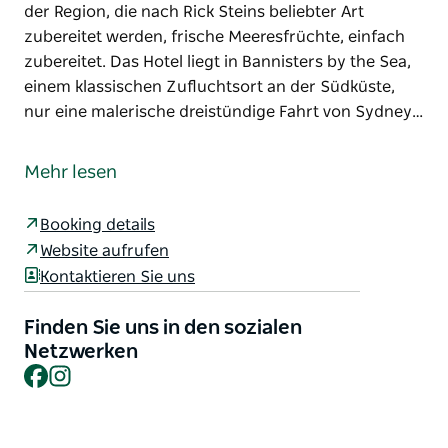
der Region, die nach Rick Steins beliebter Art
zubereitet werden, frische Meeresfrüchte, einfach
zubereitet. Das Hotel liegt in Bannisters by the Sea,
einem klassischen Zufluchtsort an der Südküste,
nur eine malerische dreistündige Fahrt von Sydney…
Das legendäre Restaurant Rick Stein at Bannisters
liegt seit über einem Jahrzehnt hoch oben auf einer
Mehr lesen
atemberaubenden Landzunge an der Südküste und
präsentiert unglaubliche, frische Meeresfrüchte aus
Booking details
der Region, die nach Rick Steins beliebter Art
Website aufrufen
zubereitet werden, frische Meeresfrüchte, einfach
Kontaktieren Sie uns
zubereitet.
Das Hotel liegt in Bannisters by the Sea, einem
Finden Sie uns in den sozialen
klassischen Zufluchtsort an der Südküste, nur eine
Netzwerken
Facebook
Instagram
malerische dreistündige Fahrt von Sydney und
zweieinhalb Stunden von Canberra entfernt. Das
Hotel verfügt über 34 luxuriöse Zimmer, Suiten und
Designer-Penthouses, darunter das Zimmer im