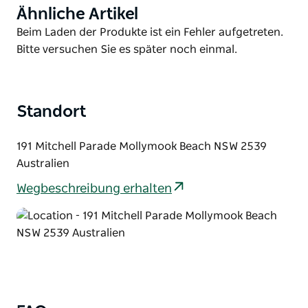
Ähnliche Artikel
Product
Collette-Dinnigan-Stil, für einen unvergleichlichen
List
Product
Beim Laden der Produkte ist ein Fehler aufgetreten.
Rückzugsort für Gäste im unberührten Mollymook.
List
Bitte versuchen Sie es später noch einmal.
Ebenfalls im Bannisters by the Sea befindet sich die
renommierte Poolbar, in der Gäste einen
entspannten Cocktail am Pool genießen können, und
das Spa by the Sea, ein ruhiger Rückzugsort zum
Standort
Ausruhen und Entspannen.
191 Mitchell Parade Mollymook Beach NSW 2539
Australien
Wegbeschreibung erhalten