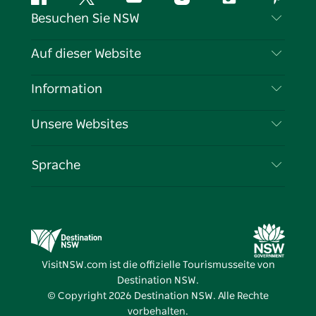
Facebook
Twitter
YouTube
Instagram
TikTok
Pintere
Besuchen Sie NSW
Kontaktieren Sie uns
Auf dieser Website
Haftungsausschluss
Reiseziele
Information
Datenschutz
Aktivitäten
Reiseinformationen
Unsere Websites
Cookie-Hinweis
Roadtrips in New South Wales
Tragen Sie Ihr Unternehmen ein
Nutzungsbedingungen
Sydney.com
Veranstaltungen
Sprache
Unternehmen in NSW
Destination NSW Corporate
Unterkunft
Bildung in New South Wales
Geschäftsveranstaltungen in New South Wales
Angebote
Destination NSW Medienzentrum
Vivid Sydney
VisitNSW.com ist die offizielle Tourismusseite von
Destination NSW.
© Copyright
2026
Destination NSW. Alle Rechte
vorbehalten.