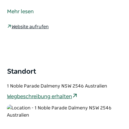
Dalmeny ist ein kleines Dorf nördlich von Narooma.
Dalmeny liegt hübsch auf Landzungen zwischen
Mehr lesen
Mummuga Lake und Kianga Creek und bietet einen
herrlichen Blick auf Montague Island und die
Website aufrufen
Tasmanische See. Besucher genießen eine Auswahl
an Stränden, Parks und Spazierwegen.
Ein Radweg verbindet Dalmeny mit Kianga und
Narooma, folgt eng der Küste und bietet herrliche
Ausblicke. In unmittelbarer Nähe des örtlichen
Einkaufszentrums befinden sich ein beliebter
Standort
Campingplatz sowie eine Vielzahl von
Ferienvermietungsmöglichkeiten.
1 Noble Parade Dalmeny NSW 2546 Australien
Wegbeschreibung erhalten