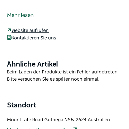
Der Guthega to Charlotte Pass Walk ist der erste
Abschnitt des neuen mehrtägigen Snowies Alpine
Mehr lesen
Walk im atemberaubenden Kosciuszko-Nationalpark.
Dieser belebende 9 Kilometer lange Wanderweg im
Website aufrufen
Monero Ngarigo Country schlängelt sich von
Kontaktieren Sie uns
Guthega zum Charlotte Pass. Es bietet
atemberaubende Ausblicke, frische Alpenluft und
ein wirklich immersives Abenteuer in den Snowy
Ähnliche Artikel
Product
Mountains.
List
Product
Beim Laden der Produkte ist ein Fehler aufgetreten.
List
Bitte versuchen Sie es später noch einmal.
Standort
Mount tate Road Guthega NSW 2624 Australien