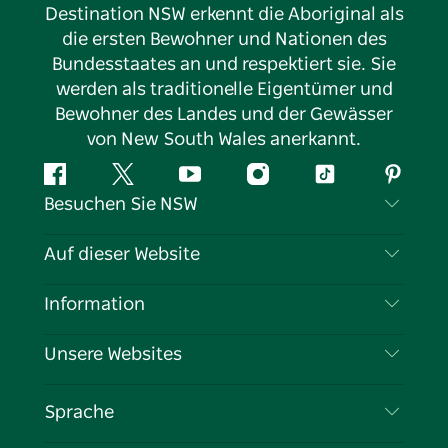
Destination NSW erkennt die Aboriginal als
die ersten Bewohner und Nationen des
Bundesstaates an und respektiert sie. Sie
werden als traditionelle Eigentümer und
Bewohner des Landes und der Gewässer
von New South Wales anerkannt.
Facebook
Twitter
YouTube
Instagram
TikTok
Pintere
Besuchen Sie NSW
Kontaktieren Sie uns
Auf dieser Website
Haftungsausschluss
Reiseziele
Information
Datenschutz
Aktivitäten
Reiseinformationen
Unsere Websites
Cookie-Hinweis
Roadtrips in New South Wales
Tragen Sie Ihr Unternehmen ein
Nutzungsbedingungen
Sydney.com
Veranstaltungen
Sprache
Unternehmen in NSW
Destination NSW Corporate
Unterkunft