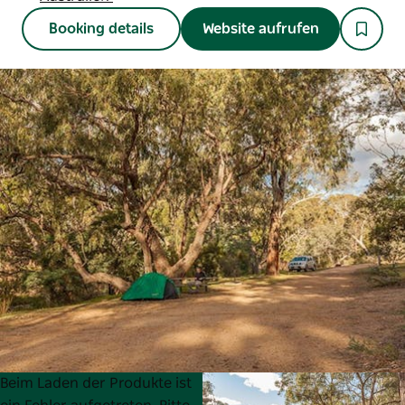
Booking details
Website aufrufen
Product
Product
Beim Laden der Produkte ist
List
List