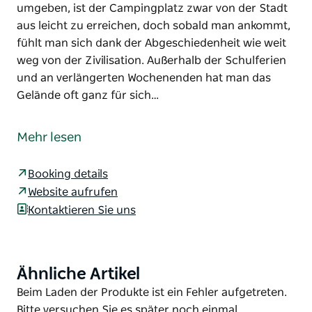
umgeben, ist der Campingplatz zwar von der Stadt
aus leicht zu erreichen, doch sobald man ankommt,
fühlt man sich dank der Abgeschiedenheit wie weit
weg von der Zivilisation. Außerhalb der Schulferien
und an verlängerten Wochenenden hat man das
Gelände oft ganz für sich…
Der Campingplatz Jacobs River ist ein ganz
besonderer Ort, nur eine kurze Autofahrt von
Mehr lesen
Jindabyne und Barry Way entfernt. Direkt am
Flussufer gelegen und von Eukalyptusbäumen
Booking details
umgeben, ist der Campingplatz zwar von der Stadt
Website aufrufen
aus leicht zu erreichen, doch sobald man ankommt,
Kontaktieren Sie uns
fühlt man sich dank der Abgeschiedenheit wie weit
weg von der Zivilisation. Außerhalb der Schulferien
und an verlängerten Wochenenden hat man das
Gelände oft ganz für sich allein.
Ähnliche Artikel
Product
List
Product
Beim Laden der Produkte ist ein Fehler aufgetreten.
Bringen Sie Ihr Zelt mit und verbringen Sie ein
List
Bitte versuchen Sie es später noch einmal.
verlängertes Wochenende mit Angeln und