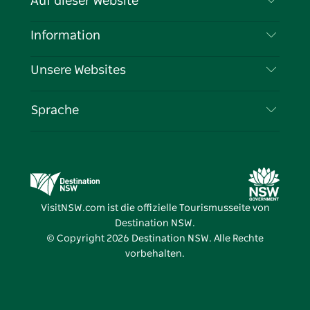
Auf dieser Website
Haftungsausschluss
Reiseziele
Information
Datenschutz
Aktivitäten
Reiseinformationen
Unsere Websites
Cookie-Hinweis
Roadtrips in New South Wales
Tragen Sie Ihr Unternehmen ein
Nutzungsbedingungen
Sydney.com
Veranstaltungen
Sprache
Unternehmen in NSW
Destination NSW Corporate
Unterkunft
Bildung in New South Wales
Geschäftsveranstaltungen in New South Wales
Angebote
Destination NSW Medienzentrum
Vivid Sydney
VisitNSW.com ist die offizielle Tourismusseite von
Destination NSW.
© Copyright
2026
Destination NSW. Alle Rechte
vorbehalten.