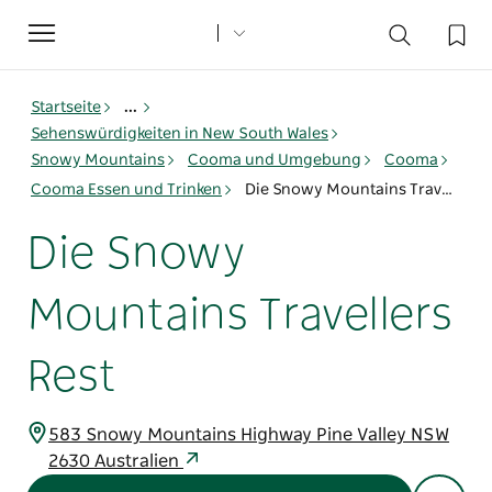
Toggle
navigation
Startseite
...
Sehenswürdigkeiten in New South Wales
Snowy Mountains
Cooma und Umgebung
Cooma
Cooma Essen und Trinken
Die Snowy Mountains Travellers Rest
Die Snowy
Mountains Travellers
Rest
583 Snowy Mountains Highway Pine Valley NSW
2630 Australien