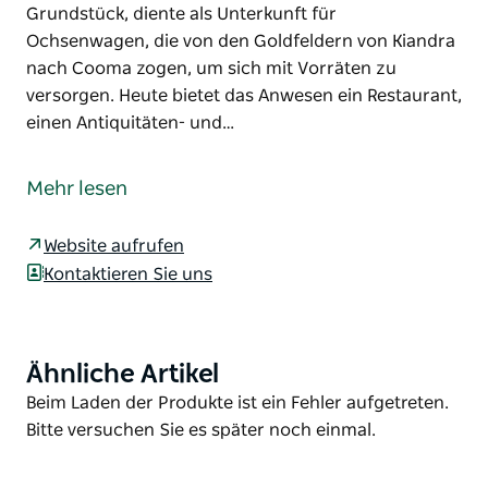
Grundstück, diente als Unterkunft für
Ochsenwagen, die von den Goldfeldern von Kiandra
nach Cooma zogen, um sich mit Vorräten zu
versorgen. Heute bietet das Anwesen ein Restaurant,
einen Antiquitäten- und…
Das Snowy Mountains Travellers Rest ist ein
Gebäudekomplex am Snowy Mountains Highway, 6
Mehr lesen
km westlich von Cooma, auf dem Weg in die Berge.
Das ursprüngliche Gasthaus, erbaut 1861 von Hugh
Website aufrufen
Stewart auf einem malerischen, 1,2 Hektar großen
Kontaktieren Sie uns
Grundstück, diente als Unterkunft für
Ochsenwagen, die von den Goldfeldern von Kiandra
nach Cooma zogen, um sich mit Vorräten zu
Ähnliche Artikel
Product
versorgen.
List
Product
Beim Laden der Produkte ist ein Fehler aufgetreten.
Heute bietet das Anwesen ein Restaurant, einen
List
Bitte versuchen Sie es später noch einmal.
Antiquitäten- und Souvenirladen, einen
Veranstaltungsraum, eine Kapelle, Gästezimmer