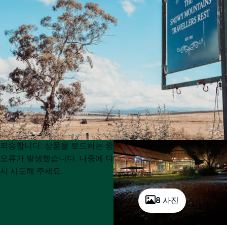
Product
Product
죄송합니다. 상품을 로드하는 중
List
List
오류가 발생했습니다. 나중에 다
시 시도해 주세요.
8 사진