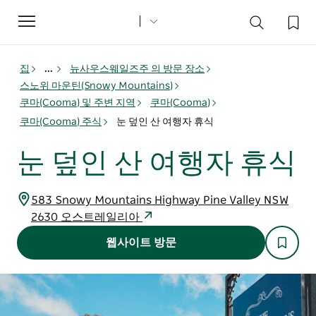
Toggle
navigation
집
...
뉴사우스웨일즈주 의 방문 장소
스노위 마운틴(Snowy Mountains)
쿠마(Cooma) 및 주변 지역
쿠마(Cooma)
쿠마(Cooma) 주식
눈 덮인 산 여행자 휴식
눈 덮인 산 여행자 휴식
583 Snowy Mountains Highway Pine Valley NSW
2630 오스트레일리아
웹사이트 방문