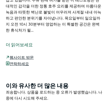
잡고 있습니다. 주류 판매 허가를 받은 이 레스토랑은 현
대적인 감각을 더한 정통 호주 요리를 제공하며 아름다운
녹음과 따뜻한 벽난로 불빛이 어우러져 사계절 내내 아늑
하고 편안한 분위기를 자아냅니다. 목요일부터 일요일까
지 오전 10시 30분부터 영업하는 이 특별한 공간은 완벽
한 휴식처가 될…
스노위 마운틴 트래블러스 레스트는 스노위 마운틴 하이
웨이를 따라 쿠마에서 서쪽으로 6km 떨어진 산맥 방향으
더 읽어보세요
로 향하는 길목에 위치한 여러 건물이 어우러진 곳입니다.
아름다운 3에이커 부지에 자리 잡은 이곳은 원래 1861년
웹사이트 방문
휴 스튜어트가 키안드라 금광에서 쿠마로 물자를 조달하
연락하세요
러 오는 소몰이꾼들을 위해 지은 여관이었습니다.
현재는 레스토랑 골동품/기념품 가게 연회장 예배당 숙박
시설을 갖추고 있으며 곧 위스키 라운지도 문을 열 예정입
이와 유사한 더 많은 내용
Product
니다.
List
Product
죄송합니다. 상품을 로드하는 중 오류가 발생했습니다. 나
레스토랑 & 바 1861은 옛 여관 뒤편의 멋진 온실에 자리
List
중에 다시 시도해 주세요.
잡고 있습니다. 주류 판매 허가를 받은 이 레스토랑은 현