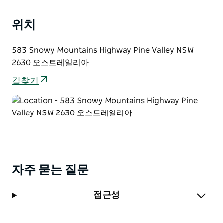
대적인 감각을 더한 정통 호주 요리를 제공하며 아름다운
녹음과 따뜻한 벽난로 불빛이 어우러져 사계절 내내 아늑
위치
하고 편안한 분위기를 자아냅니다.
목요일부터 일요일까지 오전 10시 30분부터 영업하는 이
583 Snowy Mountains Highway Pine Valley NSW
특별한 공간은 완벽한 휴식처가 될 것입니다. 맛있는 점심
2630 오스트레일리아
식사와 함께 정원을 산책하며 산으로 향하든 독특한 상품
길찾기
들이 가득한 상점에서 보물찾기를 하든 둘만의 로맨틱한
저녁 식사를 즐기든 친구들과의 축하 모임을 갖든 혹은 사
랑을 고백할 장소를 찾고 있든 트래블러스 레스트에는 모
든 것이 있습니다!
자주 묻는 질문
접근성