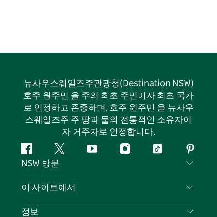
뉴사우스웨일즈주관광청(Destination NSW)
호주 원주민 을 주의 최초 주민이자 최초 국가
로 인정하고 존중하며, 호주 원주민 을 뉴사우
스웨일즈주 주 땅과 물의 전통적인 소유자이
자 거주자로 인정합니다.
페
지
유
인
틱
핀
NSW 방문
이
저
튜
스
톡
터
스
귀
브
타
레
문의하기
이 사이트에서
북
다
그
스
부인 성명
램
트
목적지
정보