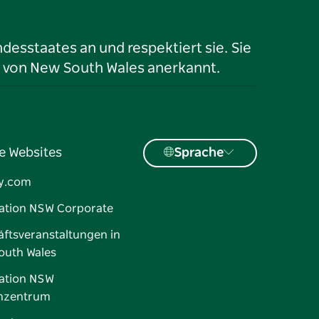
desstaates an und respektiert sie. Sie
 von New South Wales anerkannt.
e Websites
Sprache
y.com
ation NSW Corporate
ftsveranstaltungen in
outh Wales
ation NSW
nzentrum