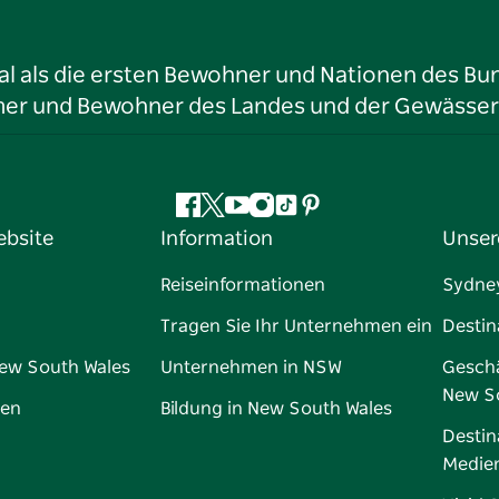
l als die ersten Bewohner und Nationen des Bun
tümer und Bewohner des Landes und der Gewässer
Facebook
Twitter
YouTube
Instagram
TikTok
Pinterest
ebsite
Information
Unser
Reiseinformationen
Sydne
Tragen Sie Ihr Unternehmen ein
Destin
New South Wales
Unternehmen in NSW
Geschä
New S
gen
Bildung in New South Wales
Destin
Medie