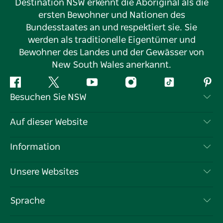
Destination NSW erkennt die Aboriginal als die
ersten Bewohner und Nationen des
Bundesstaates an und respektiert sie. Sie
werden als traditionelle Eigentümer und
Bewohner des Landes und der Gewässer von
New South Wales anerkannt.
Facebook
Twitter
YouTube
Instagram
TikTok
Pint
Besuchen Sie NSW
Kontaktieren Sie uns
Auf dieser Website
Haftungsausschluss
Reiseziele
Information
Datenschutz
Aktivitäten
Reiseinformationen
Unsere Websites
Cookie-Hinweis
Roadtrips in New South Wales
Tragen Sie Ihr Unternehmen ein
Nutzungsbedingungen
Sydney.com
Veranstaltungen
Sprache
Unternehmen in NSW
Destination NSW Corporate
Unterkunft
Bildung in New South Wales