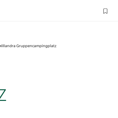
Willandra Gruppencampingplatz
z