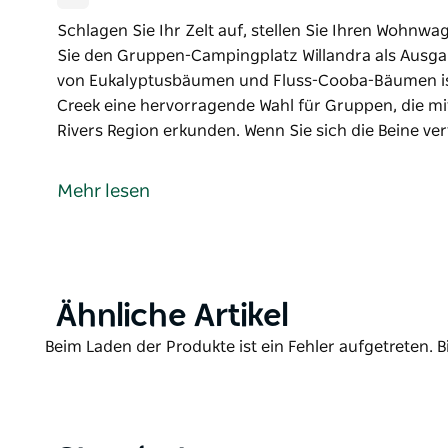
Schlagen Sie Ihr Zelt auf, stellen Sie Ihren Woh
Sie den Gruppen-Campingplatz Willandra als Ausg
von Eukalyptusbäumen und Fluss-Cooba-Bäumen ist
Creek eine hervorragende Wahl für Gruppen, die m
Rivers Region erkunden. Wenn Sie sich die Beine v
Schlagen Sie Ihr Zelt auf, stellen Sie Ihren Woh
Sie den Gruppen-Campingplatz Willandra als Ausg
Mehr lesen
von Eukalyptusbäumen und Fluss-Cooba-Bäumen ist
Creek eine hervorragende Wahl für Gruppen, die m
Rivers Region erkunden.
Wenn Sie sich die Beine vertreten möchten, besuch
Product
Ähnliche Artikel
und entdecken Sie die ländliche Geschichte der Ge
List
Dort finden Sie ein Plätzchen, können die fantasti
Product
Beim Laden der Produkte ist ein Fehler aufgetreten. B
Flusskrebsfischen versuchen. Alternativ können Si
List
Billana Wanderweg unternehmen und zum Homeste
Nach einem Tag voller Geschichte und Naturerlebn