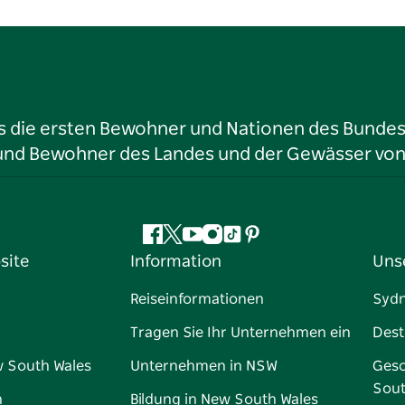
ls die ersten Bewohner und Nationen des Bundess
r und Bewohner des Landes und der Gewässer vo
Facebook
Twitter
YouTube
Instagram
TikTok
Pinterest
site
Information
Uns
Reiseinformationen
Syd
Tragen Sie Ihr Unternehmen ein
Dest
w South Wales
Unternehmen in NSW
Gesc
Sout
n
Bildung in New South Wales