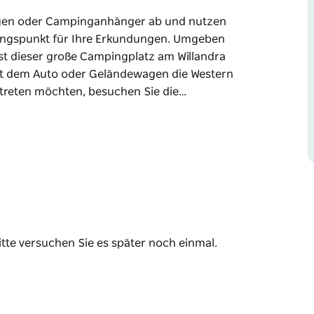
nwagen oder Campinganhänger ab und nutzen
angspunkt für Ihre Erkundungen. Umgeben
 dieser große Campingplatz am Willandra
it dem Auto oder Geländewagen die Western
ertreten möchten, besuchen Sie die…
nwagen oder Campinganhänger ab und nutzen
angspunkt für Ihre Erkundungen. Umgeben
 dieser große Campingplatz am Willandra
it dem Auto oder Geländewagen die Western
en Sie die historische Willandra Homestead
gend oder spazieren Sie zum Willandra Creek.
sche Vogelwelt beobachten oder Ihr Glück beim
itte versuchen Sie es später noch einmal.
e eine Wanderung auf dem Nilla Yannagalang
ad zurückkehren.
issen kehren Sie zum Campingplatz zurück