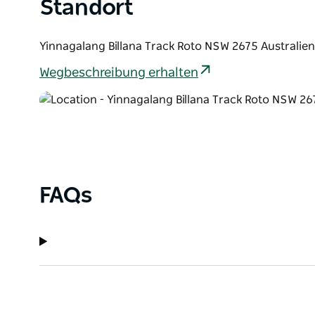
Standort
und genießen einen Abend am Lagerfeuer, einen Bli
Nachtruhe unter dem Sternenhimmel.
Yinnagalang Billana Track Roto NSW 2675 Australien
Wegbeschreibung erhalten
FAQs