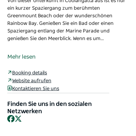
Von dieser Unterkunft in Coolangatta aus ist es nur
ein kurzer Spaziergang zum berühmten
Greenmount Beach oder der wunderschönen
Rainbow Bay. Genießen Sie ein Bad oder einen
Spaziergang entlang der Marine Parade und
genießen Sie den Meerblick. Wenn es um…
Mantra Twin Towns liegt am südlichen Ende der
Gold Coast und ist der ideale Ort zum Übernachten,
Mehr lesen
wenn Sie in der Nähe aller Hauptattraktionen in
Coolangatta und der Tweed Coast sein möchten.
Booking details
Von dieser Unterkunft in Coolangatta aus ist es nur
Website aufrufen
ein kurzer Spaziergang zum berühmten
Kontaktieren Sie uns
Greenmount Beach oder der wunderschönen
Rainbow Bay. Genießen Sie ein Bad oder einen
Finden Sie uns in den sozialen
Spaziergang entlang der Marine Parade und
Netzwerken
Facebook
X
genießen Sie den Meerblick.
Wenn es um Unterhaltung geht, müssen Sie nur
durch den überdachten Gang gehen und schon sind