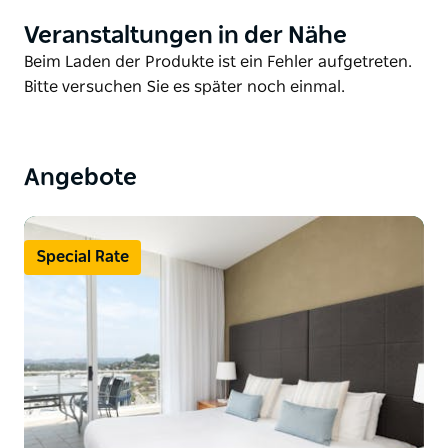
Sie umgeben von Restaurants, Bars und allem, was
Veranstaltungen in der Nähe
Product
der Twin Towns Services Club zu bieten hat.
List
Product
Beim Laden der Produkte ist ein Fehler aufgetreten.
Dieses Hotel akzeptiert kein Bargeld als
List
Bitte versuchen Sie es später noch einmal.
Zahlungsmittel. Für den Kauf von Waren und
Dienstleistungen werden Kredit-, Debit- und
Prepaidkarten akzeptiert.
Angebote
Special Rate