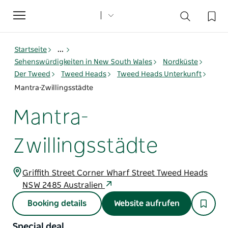
Toggle
navigation
Startseite
...
Sehenswürdigkeiten in New South Wales
Nordküste
Der Tweed
Tweed Heads
Tweed Heads Unterkunft
Mantra-Zwillingsstädte
Mantra-
Zwillingsstädte
Griffith Street Corner Wharf Street Tweed Heads
NSW 2485 Australien
Booking details
Website aufrufen
Special deal