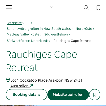
Toggle
navigation
Startseite
...
Sehenswürdigkeiten in New South Wales
Nordküste
Macleay Valley Küste
Südwestfelsen
Südwestfelsen Unterkunft
Rauchiges Cape Retreat
Rauchiges Cape
Retreat
Lot 1 Cockatoo Place Arakoon NSW 2431
Australien
Booking details
Website aufrufen