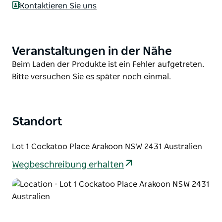
Kontaktieren Sie uns
South West Rocks bietet zahlreiche Aktivitäten wie
Tauchen, Angeln, Surfen, Segeln, Walbeobachtung
und spektakuläre Buschwanderungen mit
Veranstaltungen in der Nähe
Product
malerischer Aussicht. Das Smoky Cape Retreat
List
Product
Beim Laden der Produkte ist ein Fehler aufgetreten.
bietet einen Rasentennisplatz, einen Pavillon, einen
List
Bitte versuchen Sie es später noch einmal.
Salzwasserpool und Grillmöglichkeiten.
Standort
Lot 1 Cockatoo Place Arakoon NSW 2431 Australien
Wegbeschreibung erhalten