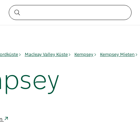
ordküste
Macleay Valley Küste
Kempsey
Kempsey Mieten
mpsey
en