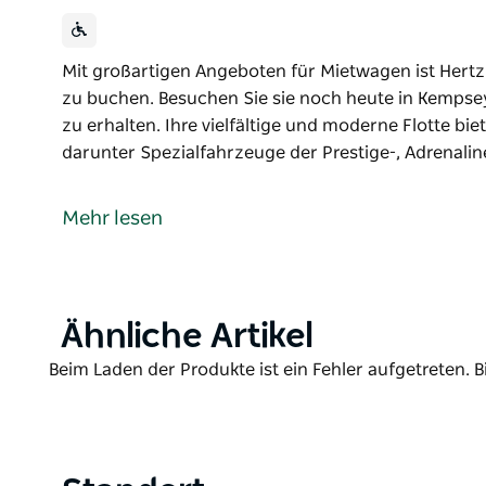
Mit großartigen Angeboten für Mietwagen ist Hertz
zu buchen. Besuchen Sie sie noch heute in Kempse
zu erhalten. Ihre vielfältige und moderne Flotte bi
darunter Spezialfahrzeuge der Prestige-, Adrenali
Mit großartigen Angeboten für Mietwagen ist Hertz
zu buchen. Besuchen Sie sie noch heute in Kempse
Mehr lesen
zu erhalten.
Ihre vielfältige und moderne Flotte bietet für jede
Spezialfahrzeuge der Prestige-, Adrenaline- und Dr
Product
Ähnliche Artikel
List
Product
Beim Laden der Produkte ist ein Fehler aufgetreten. B
List