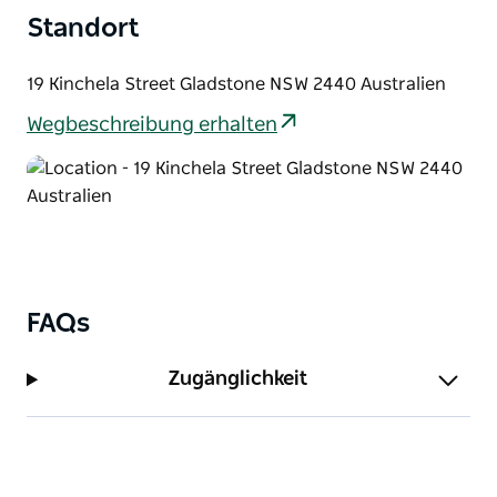
Standort
Toastie, benannt nach den Drogher-Booten, die vor
vielen Monden Zedernholzstämme den Macleay
River hinunter transportierten – Sie werden nicht
19 Kinchela Street Gladstone NSW 2440 Australien
enttäuscht sein!
Wegbeschreibung erhalten
FAQs
Zugänglichkeit