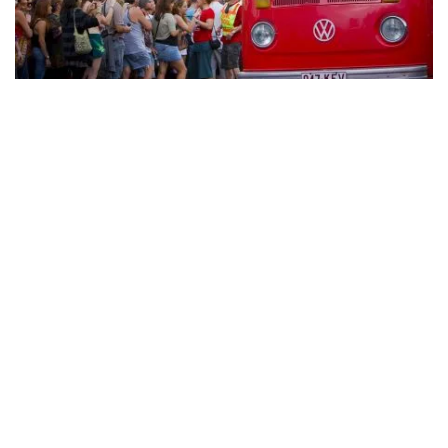
Nimbin MardiGrass Festival
, Nimbin
Festivals & Veranstaltungen
Nimbin ist nach wie vor ein idyllisches Ziel für
Kulturfestivals, wobei die beiden größten das
Nimbin
Mardigrass
jedes Jahr im April/Mai sind – eine
Kundgebung für eine Reform des Cannabisgesetzes,
die seit 1993 jährlich stattfindet (mehr dazu in der
berüchtigten Hanfbotschaft der Stadt) – und das
Nimbin Roots Festival
Im September wird die Weltmusik
mit einem herausragenden Line-up an Künstlern
gefeiert.