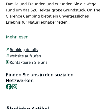
Familie und Freunden und erkunden Sie die Wege
rund um das 520 Hektar große Grundstück. On The
Clarence Camping bietet ein unvergessliches
Erlebnis für Naturliebhaber jeden…
Entfliehen Sie in ein Naturparadies, wo der Clarence
River auf die Wildnis trifft. Tauchen Sie ein in die
Mehr lesen
Natur beim Buschwandern, Vogelbeobachten,
Schwimmen, Kanufahren, Sternegucken und
Booking details
Allradfahren. Genießen Sie die
Website aufrufen
Entspannungsbereiche im Freien für Grillabende mit
Kontaktieren Sie uns
Familie und Freunden und erkunden Sie die Wege
rund um das 520 Hektar große Grundstück.
Finden Sie uns in den sozialen
On The Clarence Camping bietet ein unvergessliches
Netzwerken
Facebook
Instagram
Erlebnis für Naturliebhaber jeden Alters – nur 20
Minuten mit dem Allradfahrzeug von Tabulam, NSW,
entfernt.
Entfliehen Sie den Menschenmassen auf einem
Product