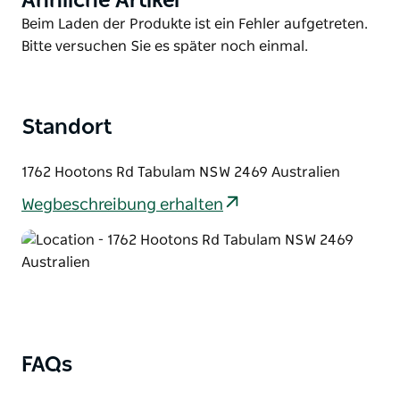
Ähnliche Artikel
weitläufigen Campingplatz, eingebettet zwischen
List
Product
Beim Laden der Produkte ist ein Fehler aufgetreten.
dem gewundenen Clarence River und rauem,
List
Bitte versuchen Sie es später noch einmal.
felsigem Gelände. Da es keine zugewiesenen
Stellplätze gibt, können Sie Ihren perfekten Platz
unter den Eukalyptusbäumen oder am Flussufer frei
wählen.
Standort
Für die Zufahrt zum Campingplatz ist kein
1762 Hootons Rd Tabulam NSW 2469 Australien
Allradfahrzeug erforderlich. Wenn Sie das Gelände
jedoch außerhalb des Campingplatzes erkunden
Wegbeschreibung erhalten
möchten, ist ein Allradfahrzeug erforderlich.
FAQs