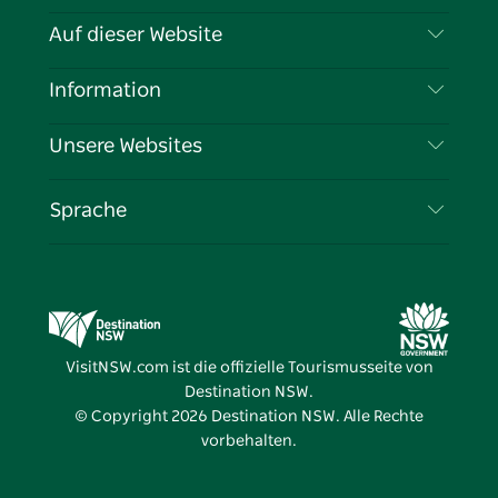
Kontaktieren Sie uns
Auf dieser Website
Haftungsausschluss
Reiseziele
Information
Datenschutz
Aktivitäten
Reiseinformationen
Unsere Websites
Cookie-Hinweis
Roadtrips in New South Wales
Tragen Sie Ihr Unternehmen ein
Nutzungsbedingungen
Sydney.com
Veranstaltungen
Sprache
Unternehmen in NSW
Destination NSW Corporate
Unterkunft
Bildung in New South Wales
Geschäftsveranstaltungen in New South Wales
Angebote
Destination NSW Medienzentrum
Vivid Sydney
VisitNSW.com ist die offizielle Tourismusseite von
Destination NSW.
© Copyright
2026
Destination NSW. Alle Rechte
vorbehalten.