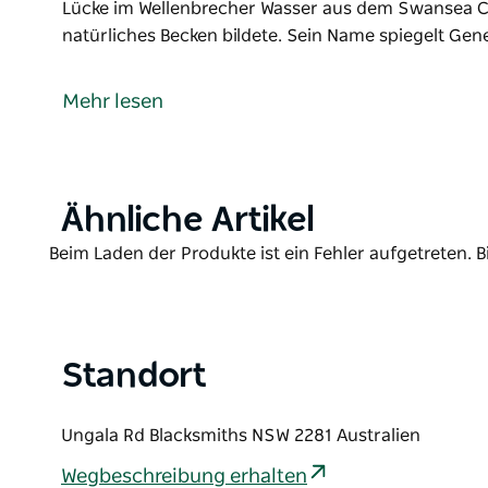
Lücke im Wellenbrecher Wasser aus dem Swansea C
natürliches Becken bildete. Sein Name spiegelt Ge
Grannies Pool ist ein geschützter, flacher Gezeite
ideal für Familien mit kleinen Kindern oder Senior
Mehr lesen
Ende von Blacksmiths Beach.
Der Pool hat eine besondere Geschichte: Er entstan
Wasser aus dem Swansea Channel einströmen konnte
Name spiegelt Generationen von Erinnerungen wide
Product
Ähnliche Artikel
Kinder schon lange hierher, um schwimmen zu ler
List
Product
Beim Laden der Produkte ist ein Fehler aufgetreten. B
Der Pool ist gut zugänglich für Rollstuhlfahrer. Ein
List
Parkplatz zum Strand. Es gibt barrierefreie Parkplä
Strandmatten, die bis zum festen Sand reichen und
Standort
Grannies Pool füllt sich mit der Flut. Bei Hochwasse
deutlich flacher. Planen Sie Ihren Besuch daher a
Vom Pool aus führt ein Fußweg zum Blacksmiths Bre
Ungala Rd Blacksmiths NSW 2281 Australien
über den Swansea Channel genießen können. Der Str
Wegbeschreibung erhalten