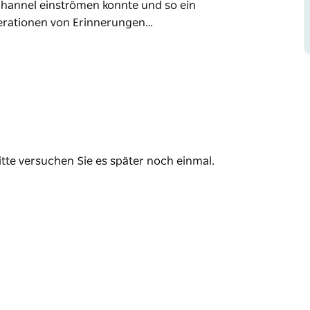
hannel einströmen konnte und so ein
nerationen von Erinnerungen…
npool mit einem kleinen Sandstrand und somit
en. Er liegt am Swansea Channel, am südlichen
d, als durch eine Lücke im Wellenbrecher
 und so ein natürliches Becken bildete. Sein
r, denn Eltern und Großeltern brachten ihre
nen.
itte versuchen Sie es später noch einmal.
 50 Meter langer, barrierefreier Weg führt vom
tze, eine Aussichtsplattform aus Beton und
 so den Zugang erleichtern.
r ist das Wasser tiefer, bei Niedrigwasser
m besten entsprechend den Gezeiten.
akwall, von wo aus Sie einen weiten Blick
and von Blacksmiths ist ebenfalls in