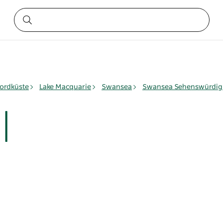
ordküste
Lake Macquarie
Swansea
Swansea Sehenswürdig
l