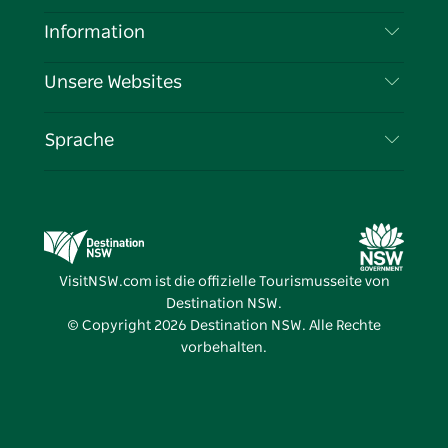
Haftungsausschluss
Reiseziele
Information
Datenschutz
Aktivitäten
Reiseinformationen
Unsere Websites
Cookie-Hinweis
Roadtrips in New South Wales
Tragen Sie Ihr Unternehmen ein
Nutzungsbedingungen
Sydney.com
Veranstaltungen
Sprache
Unternehmen in NSW
Destination NSW Corporate
Unterkunft
Bildung in New South Wales
Geschäftsveranstaltungen in New South Wales
Angebote
Destination NSW Medienzentrum
Vivid Sydney
VisitNSW.com ist die offizielle Tourismusseite von
Destination NSW.
© Copyright
2026
Destination NSW. Alle Rechte
vorbehalten.