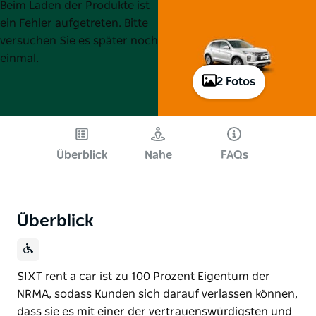
Product
Product
Beim Laden der Produkte ist
List
List
ein Fehler aufgetreten. Bitte
versuchen Sie es später noch
einmal.
2 Fotos
Überblick
Nahe
FAQs
Überblick
SIXT rent a car ist zu 100 Prozent Eigentum der
NRMA, sodass Kunden sich darauf verlassen können,
dass sie es mit einer der vertrauenswürdigsten und