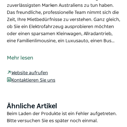
zuverlässigsten Marken Australiens zu tun haben.
Das freundliche, professionelle Team nimmt sich die
Zeit, Ihre Mietbedürfnisse zu verstehen. Ganz gleich,
ob Sie ein Elektrofahrzeug ausprobieren möchten
oder einen sparsamen Kleinwagen, Allradantrieb,
eine Familienlimousine, ein Luxusauto, einen Bus…
SIXT rent a car ist zu 100 Prozent Eigentum der
NRMA, sodass Kunden sich darauf verlassen können,
Mehr lesen
dass sie es mit einer der vertrauenswürdigsten und
zuverlässigsten Marken Australiens zu tun haben.
Website aufrufen
Das freundliche, professionelle Team nimmt sich die
Kontaktieren Sie uns
Zeit, Ihre Mietbedürfnisse zu verstehen. Ganz gleich,
ob Sie ein Elektrofahrzeug ausprobieren möchten
oder einen sparsamen Kleinwagen, Allradantrieb,
Ähnliche Artikel
Product
eine Familienlimousine, ein Luxusauto, einen Bus,
List
Product
Beim Laden der Produkte ist ein Fehler aufgetreten.
einen Lieferwagen oder einen LKW suchen:
List
Bitte versuchen Sie es später noch einmal.
Tausende Menschen in ganz Australien vertrauen