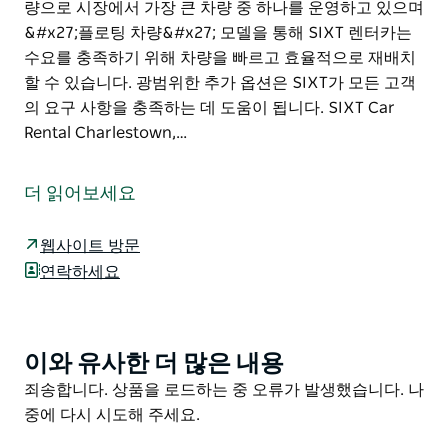
량으로 시장에서 가장 큰 차량 중 하나를 운영하고 있으며
&#x27;플로팅 차량&#x27; 모델을 통해 SIXT 렌터카는
수요를 충족하기 위해 차량을 빠르고 효율적으로 재배치
할 수 있습니다. 광범위한 추가 옵션은 SIXT가 모든 고객
의 요구 사항을 충족하는 데 도움이 됩니다. SIXT Car
Rental Charlestown,…
SIXT 렌트카는 NRMA가 100% 소유하므로 고객은 호주에
서 가장 신뢰할 수 있고 신뢰할 수 있는 브랜드 중 하나와
더 읽어보세요
거래하고 있다는 사실에 안심할 수 있습니다.
친절하고 전문적인 팀은 귀하의 렌탈 요구 사항을 이해하
웹사이트 방문
기 위해 시간을 할애합니다. 전기 자동차를 원하든 경제적
연락하세요
인 소형차, 4WD 가족용 세단 고급 자동차 버스 밴 또는 트
럭을 원하든 호주 전역의 수천 명의 사람들이 매일 SIXT
를 신뢰하여 사람과 화물을 돕습니다. .
이와 유사한 더 많은 내용
Product
SIXT는 16,000대 이상의 차량으로 시장에서 가장 큰 차
List
Product
죄송합니다. 상품을 로드하는 중 오류가 발생했습니다. 나
량 중 하나를 운영하고 있으며 '플로팅 차량' 모델을 통해
List
중에 다시 시도해 주세요.
SIXT 렌터카는 수요를 충족하기 위해 차량을 빠르고 효율