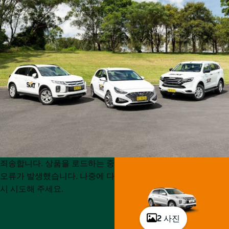
Product
Product
죄송합니다. 상품을 로드하는 중
List
List
오류가 발생했습니다. 나중에 다
시 시도해 주세요.
2 사진