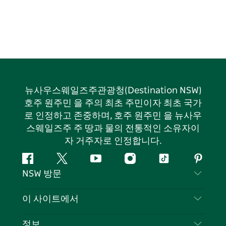
뉴사우스웨일즈주관광청(Destination NSW)
호주 원주민 을 주의 최초 주민이자 최초 국가
로 인정하고 존중하며, 호주 원주민 을 뉴사우
스웨일즈주 주 땅과 물의 전통적인 소유자이
자 거주자로 인정합니다.
페
지
유
인
틱
핀
NSW 방문
이
저
튜
스
톡
터
스
귀
브
타
레
문의하기
이 사이트에서
북
다
그
스
부인 성명
램
트
목적지
정보