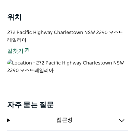
적으로 재배치할 수 있습니다. 광범위한 추가 옵션은
SIXT가 모든 고객의 요구 사항을 충족하는 데 도움이 됩
위치
니다.
SIXT Car Rental Charlestown, Newcastle에서 차량을
272 Pacific Highway Charlestown NSW 2290 오스트
렌트하여 아름다운 황금빛 해변에서 아웃백의 숨막히는
레일리아
광경에 이르기까지 NSW가 제공하는 모든 것을 경험해 보
세요.
길찾기
자주 묻는 질문
접근성