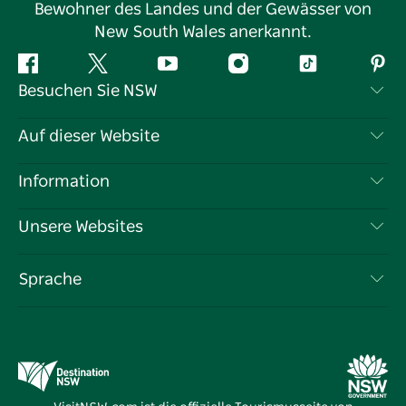
Bewohner des Landes und der Gewässer von
New South Wales anerkannt.
Facebook
Twitter
YouTube
Instagram
TikTok
Pint
Besuchen Sie NSW
Kontaktieren Sie uns
Auf dieser Website
Haftungsausschluss
Reiseziele
Information
Datenschutz
Aktivitäten
Reiseinformationen
Unsere Websites
Cookie-Hinweis
Roadtrips in New South Wales
Tragen Sie Ihr Unternehmen ein
Nutzungsbedingungen
Sydney.com
Veranstaltungen
Sprache
Unternehmen in NSW
Destination NSW Corporate
Unterkunft
Bildung in New South Wales
Geschäftsveranstaltungen in New South Wales
Angebote
Destination NSW Medienzentrum
Vivid Sydney