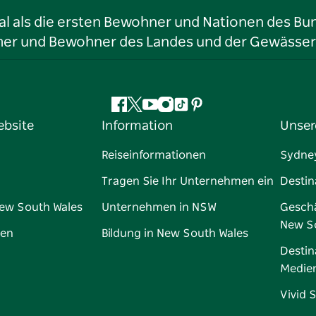
l als die ersten Bewohner und Nationen des Bun
tümer und Bewohner des Landes und der Gewässer
Facebook
Twitter
YouTube
Instagram
TikTok
Pinterest
ebsite
Information
Unser
Reiseinformationen
Sydne
Tragen Sie Ihr Unternehmen ein
Destin
New South Wales
Unternehmen in NSW
Geschä
New S
gen
Bildung in New South Wales
Destin
Medie
Vivid 