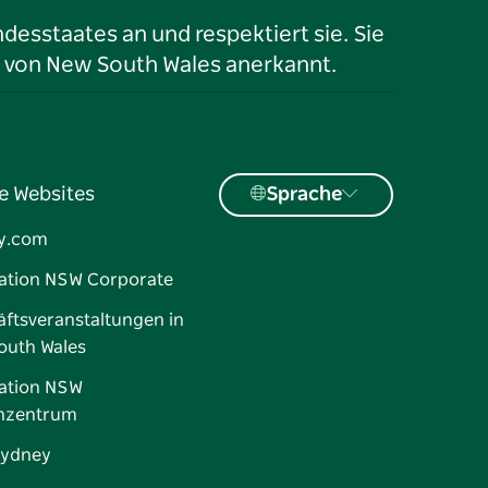
desstaates an und respektiert sie. Sie
 von New South Wales anerkannt.
e Websites
Sprache
y.com
ation NSW Corporate
ftsveranstaltungen in
outh Wales
ation NSW
nzentrum
Sydney