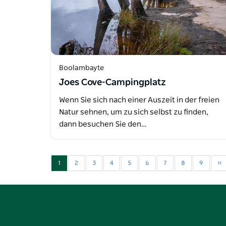
Boolambayte
Joes Cove-Campingplatz
Wenn Sie sich nach einer Auszeit in der freien
Natur sehnen, um zu sich selbst zu finden,
dann besuchen Sie den…
1
2
3
4
5
6
7
8
9
››