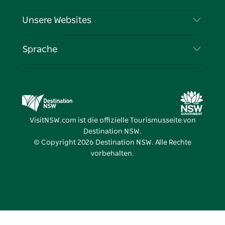
Datenschutz
Aktivitäten
Reiseinformationen
Unsere Websites
Cookie-Hinweis
Roadtrips in New South Wales
Tragen Sie Ihr Unternehmen ein
Nutzungsbedingungen
Sydney.com
Veranstaltungen
Sprache
Unternehmen in NSW
Destination NSW Corporate
Unterkunft
Bildung in New South Wales
Geschäftsveranstaltungen in New South Wales
Angebote
Destination NSW Medienzentrum
Vivid Sydney
VisitNSW.com ist die offizielle Tourismusseite von
Destination NSW.
© Copyright
2026
Destination NSW. Alle Rechte
vorbehalten.