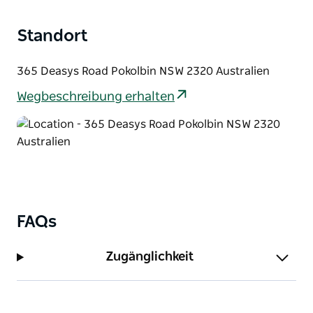
bis 2017, die teilweise sorgfältig gereift sind, wird erst
dann veröffentlicht, wenn sie bereit für den Genuss
Standort
sind.
365 Deasys Road Pokolbin NSW 2320 Australien
Wegbeschreibung erhalten
FAQs
Zugänglichkeit