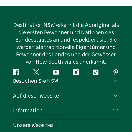
Destination NSW erkennt die Aboriginal als
die ersten Bewohner und Nationen des
Bundesstaates an und respektiert sie. Sie
werden als traditionelle Eigentümer und
Bewohner des Landes und der Gewässer
von New South Wales anerkannt.
Facebook
Twitter
YouTube
Instagram
TikTok
Pintere
Besuchen Sie NSW
Kontaktieren Sie uns
Auf dieser Website
Haftungsausschluss
Reiseziele
Information
Datenschutz
Aktivitäten
Reiseinformationen
Unsere Websites
Cookie-Hinweis
Roadtrips in New South Wales