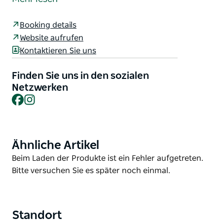
ursprünglichen Merkmale bewahrt und bietet einen
sonnigen Innenhof und einen Biergarten für
Booking details
Mahlzeiten im Freien sowie offene Kamine zum
Website aufrufen
Schutz vor der Kälte im Winter.
Kontaktieren Sie uns
Das Bistro ist ein beliebter Zwischenstopp auf der
Fahrt nach Dungog oder auf der Rundreise durch
Finden Sie uns in den sozialen
die fruchtbaren Felder und Dörfer am Rande von
Netzwerken
Facebook
Instagram
Maitland. Es bietet köstliche saisonale,
gutbürgerliche Pub-Gerichte mit modernem Touch.
Ähnliche Artikel
Product
List
Product
Beim Laden der Produkte ist ein Fehler aufgetreten.
List
Bitte versuchen Sie es später noch einmal.
Standort