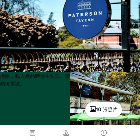
Product
Product
抱歉，載入產品時發生錯誤。請
List
List
稍後重試。
10 張照片