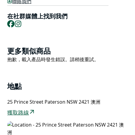
聯絡我們
處。這裡供應美味的時令家常酒吧美食，並融入了現代風
味。
在社群媒體上找到我們
Facebook
Instagram
Product
更多類似商品
List
Product
抱歉，載入產品時發生錯誤。請稍後重試。
List
地點
25 Prince Street Paterson NSW 2421 澳洲
獲取路線