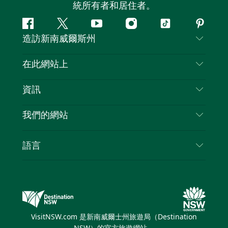
統所有者和居住者。
Facebook
嘰
Youtube
Instagram
抖
Pintere
造訪新南威爾斯州
嘰
音
喳
聯絡我們
在此網站上
喳
免責聲明
目的地
資訊
隱私
要做的事情
旅行資訊
Cookie 通知
我們的網站
新南威爾斯州公路旅行
列出您的業務
使用條款
Sydney.com
活動
語言
新南威爾斯的商業
新南威爾士州旅遊局（Destination NSW）企業網
住宿
新南威爾斯的教育
站​
優惠訊息
新南威爾斯商務活動
新南威爾士州旅遊局（Destination NSW）媒體中
VisitNSW.com 是新南威爾士州旅遊局（Destination
心
NSW）的官方旅遊網站。