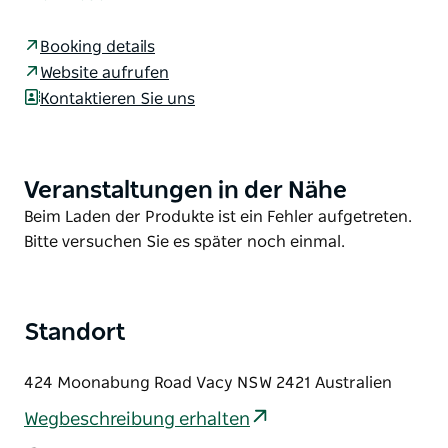
Whirlpool im Freien, bieten Ihnen eine gemütliche
Auszeit, in der Sie mit fantastischen Ausblicken,
Booking details
einer vielfältigen Tierwelt, Naturgeräuschen und
Website aufrufen
frischer Bergluft die Seele baumeln lassen können.
Kontaktieren Sie uns
Jede Hütte hat ihren eigenen Charme – hier ist für
jeden Geschmack etwas dabei!
Wir gestalten Ihren Aufenthalt individuell mit
Veranstaltungen in der Nähe
Product
besonderen Extras, die bei Ihrer Ankunft in der Hütte
List
Product
Beim Laden der Produkte ist ein Fehler aufgetreten.
für Ihren Partner bereitstehen und Sie an diesem
List
Bitte versuchen Sie es später noch einmal.
unvergesslichen Tag beeindrucken werden.
Ladestationen für Elektrofahrzeuge stehen allen
Gästen kostenlos zur Verfügung.
Standort
424 Moonabung Road Vacy NSW 2421 Australien
Wegbeschreibung erhalten