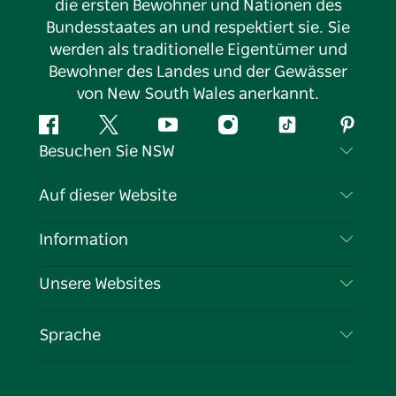
die ersten Bewohner und Nationen des
Bundesstaates an und respektiert sie. Sie
werden als traditionelle Eigentümer und
Bewohner des Landes und der Gewässer
von New South Wales anerkannt.
Facebook
Twitter
YouTube
Instagram
TikTok
Pintere
Besuchen Sie NSW
Kontaktieren Sie uns
Auf dieser Website
Haftungsausschluss
Reiseziele
Information
Datenschutz
Aktivitäten
Reiseinformationen
Unsere Websites
Cookie-Hinweis
Roadtrips in New South Wales
Tragen Sie Ihr Unternehmen ein
Nutzungsbedingungen
Sydney.com
Veranstaltungen
Sprache
Unternehmen in NSW
Destination NSW Corporate
Unterkunft
Bildung in New South Wales
Geschäftsveranstaltungen in New South Wales
Angebote