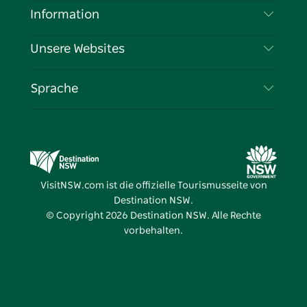
Reiseziele
Information
Datenschutz
Aktivitäten
Reiseinformationen
Unsere Websites
Cookie-Hinweis
Roadtrips in New South Wales
Tragen Sie Ihr Unternehmen ein
Nutzungsbedingungen
Sydney.com
Veranstaltungen
Sprache
Unternehmen in NSW
Destination NSW Corporate
Unterkunft
Bildung in New South Wales
Geschäftsveranstaltungen in New South Wales
Angebote
Destination NSW Medienzentrum
Vivid Sydney
VisitNSW.com ist die offizielle Tourismusseite von
Destination NSW.
© Copyright
2026
Destination NSW. Alle Rechte
vorbehalten.