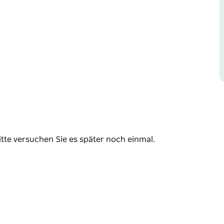
m Anderson Park statt und bietet eine große
d abwechslungsreiche Stände.
ng bieten unzählige Stände. Hier finden Sie
e-Schätze, Haushaltswaren, Geschenkideen
nken finden Sie auch das leckere Barbecue
Leckereien. Kinder werden beim
Musik und die frische Luft genießen.
und Freunde. Stöbern Sie bei Kaffee, Kuchen
itte versuchen Sie es später noch einmal.