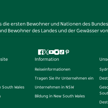
ls die ersten Bewohner und Nationen des Bundess
r und Bewohner des Landes und der Gewässer vo
Facebook
Twitter
YouTube
Instagram
TikTok
Pinterest
site
Information
Uns
Reiseinformationen
Syd
Tragen Sie Ihr Unternehmen ein
Dest
w South Wales
Unternehmen in NSW
Gesc
Sout
n
Bildung in New South Wales
Dest