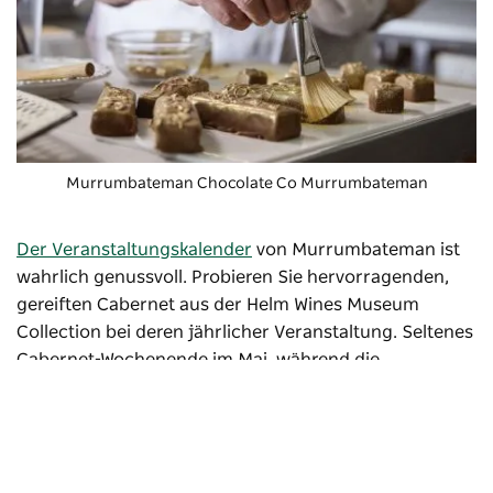
Murrumbateman Chocolate Co
Murrumbateman
Der Veranstaltungskalender
von Murrumbateman
ist
wahrlich genussvoll. Probieren Sie hervorragenden,
gereiften Cabernet aus der Helm Wines Museum
Collection bei deren jährlicher Veranstaltung.
Seltenes
Cabernet-Wochenende
im Mai, während die
Murrumbateman Moving Feast
Im Oktober findet eine
mobile Verkostung erlesener lokaler Weine mit
passenden Gourmet-Gerichten statt.