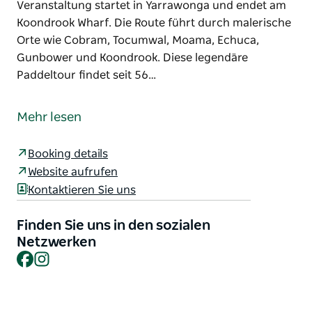
Veranstaltung startet in Yarrawonga und endet am
Koondrook Wharf. Die Route führt durch malerische
Orte wie Cobram, Tocumwal, Moama, Echuca,
Gunbower und Koondrook. Diese legendäre
Paddeltour findet seit 56…
Die Massive Murray Paddle ist ein fantastisches
fünftägiges Paddelabenteuer, dessen Erlös lokalen,
Mehr lesen
gemeinnützigen Projekten zugutekommt.
Seit 1969.
Booking details
Website aufrufen
Diese Paddeltour führt über 415 Kilometer auf dem
Kontaktieren Sie uns
Murray River und dauert fünf Tage.
Die Veranstaltung startet in Yarrawonga und endet
Finden Sie uns in den sozialen
am Koondrook Wharf. Die Route führt durch
Netzwerken
malerische Orte wie Cobram, Tocumwal, Moama,
Facebook
Instagram
Echuca, Gunbower und Koondrook.
Diese legendäre Paddeltour findet seit 56 Jahren
statt und unterstützt zahlreiche bedürftige