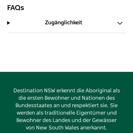
1.250.000 AUD für wohltätige Zwecke und soziale
FAQs
Projekte gesammelt, vorwiegend für regionale
Projekte.
Zugänglichkeit
Destination NSW erkennt die Aboriginal als
die ersten Bewohner und Nationen des
Bundesstaates an und respektiert sie. Sie
werden als traditionelle Eigentümer und
Bewohner des Landes und der Gewässer
von New South Wales anerkannt.