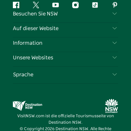
Facebook
Twitter
YouTube
Instagram
TikTok
Pintere
Besuchen Sie NSW
Kontaktieren Sie uns
Auf dieser Website
Haftungsausschluss
Reiseziele
Information
Datenschutz
Aktivitäten
Reiseinformationen
Unsere Websites
Cookie-Hinweis
Roadtrips in New South Wales
Tragen Sie Ihr Unternehmen ein
Nutzungsbedingungen
Sydney.com
Veranstaltungen
Sprache
Unternehmen in NSW
Destination NSW Corporate
Unterkunft
Bildung in New South Wales
Geschäftsveranstaltungen in New South Wales
Angebote
Destination NSW Medienzentrum
Vivid Sydney
VisitNSW.com ist die offizielle Tourismusseite von
Destination NSW.
© Copyright
2026
Destination NSW. Alle Rechte