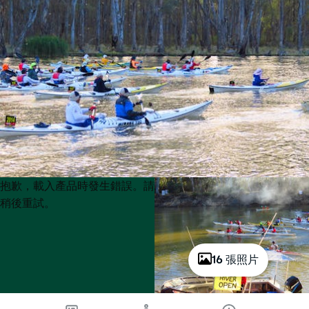
Product
Product
抱歉，載入產品時發生錯誤。請
List
List
稍後重試。
16 張照片