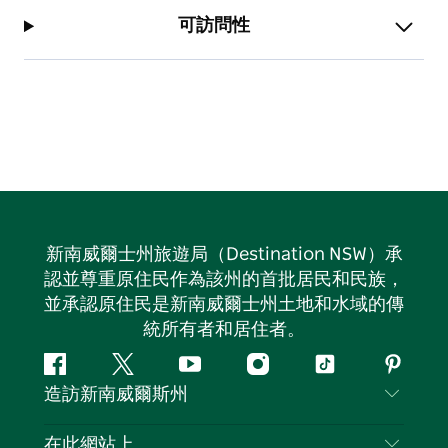
在過去十年的賽事中，劃槳者已為慈善機構和社區服務籌
可訪問性
集了超過 125 萬澳元，其中大部分用於支持地區性公益
事業。
新南威爾士州旅遊局（Destination NSW）承
認並尊重原住民作為該州的首批居民和民族，
並承認原住民是新南威爾士州土地和水域的傳
統所有者和居住者。
Facebook
嘰
Youtube
Instagram
抖
Pintere
造訪新南威爾斯州
嘰
音
喳
聯絡我們
在此網站上