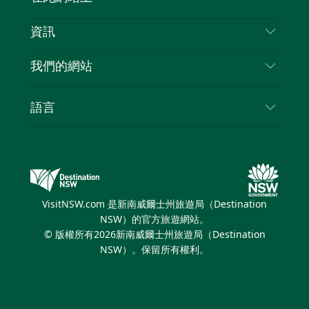
喳
免責聲明
目的地
資訊
隱私
要做的事情
旅行資訊
Cookie 通知
我們的網站
新南威爾斯州公路旅行
列出您的業務
使用條款
Sydney.com
活動
語言
新南威爾斯的商業
新南威爾士州旅遊局（Destination NSW）企業網
住宿
新南威爾斯的教育
站​
優惠訊息
新南威爾斯商務活動
新南威爾士州旅遊局（Destination NSW）媒體中
VisitNSW.com 是新南威爾士州旅遊局（Destination
心
NSW）的官方旅遊網站。
繽紛悉尼燈光音樂節
© 版權所有
2026
新南威爾士州旅遊局（Destination
NSW）。保留所有權利。