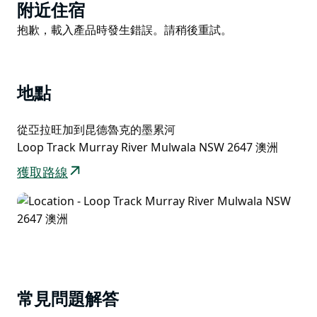
Product
達昆德魯克 (Koondrook)。
附近住宿
List
Product
抱歉，載入產品時發生錯誤。請稍後重試。
這項標誌性的劃槳賽事已舉辦56年，幫助了許多有需要
List
的個人和社區團體。您可以劃完415公里的全程，也可以
選擇只劃一天，或挑戰自己設定的距離。
地點
您可以選擇獨木舟、海上皮划艇、衝浪艇、舷外支架艇、
立式槳板、衝浪艇、趴式槳板，或任何您在自家棚屋裡自
從亞拉旺加到昆德魯克的墨累河
製的劃槳工具。
Loop Track Murray River Mulwala NSW 2647 澳洲
第一天 - 亞拉旺加 (Yarrawonga) 至托庫姆瓦爾
(Tocumwal)
獲取路線
第二天 - 托庫姆瓦爾 (Tocumwal) 至野餐點 (Picnic
Point)
第三天 - 野餐點 (Picnic Point) 至莫阿馬 (Moama)
第四天 - 莫阿馬 (Moama) 至托倫巴里 (Torrumbarry)
第五天 - 岡鮑爾 (Gunbower) 至昆德魯克 (Koondrook)
常見問題解答
加入“默里河大劃槳賽”，開啟這段精彩的五日冒險之旅。