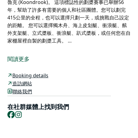
魯克 (Koondrook)。 這項標誌性的劃槳賽事已舉辦56
年，幫助了許多有需要的個人和社區團體。您可以劃完
415公里的全程，也可以選擇只劃一天，或挑戰自己設定
的距離。 您可以選擇獨木舟、海上皮划艇、衝浪艇、舷
外支架艇、立式槳板、衝浪艇、趴式槳板，或任何您在自
家棚屋裡自製的劃槳工具。 …
穆雷河大型劃槳賽是一項精彩絕倫的五日劃槳探險賽事，
旨在為當地社區計畫籌集資金。
閱讀更多
始於1969年。
Booking details
全程415公里，歷時五天，沿穆雷河順流而下。
造訪網站
賽事從亞拉旺加 (Yarrawonga) 出發，途經科布拉姆
聯絡我們
(Cobram)、托庫姆瓦爾 (Tocumwal)、莫阿馬
(Moama)、埃丘卡 (Echuca)、岡鮑爾 (Gunbower) 和昆
在社群媒體上找到我們
德魯克 (Koondrook) 等風景如畫的小鎮，最終抵達昆德
Facebook
Instagram
魯克碼頭 (Koondrook) 等風景如畫的小鎮，最終抵達昆
德魯克碼頭 (Koondrook) 等風景如畫的小鎮，最終抵達
昆德魯克碼頭 (Koondrook) 等風景如畫的小鎮，最終抵