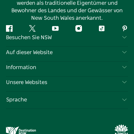
werden als traditionelle Eigentümer und
Bewohner des Landes und der Gewässer von
New South Wales anerkannt.
Facebook
Twitter
YouTube
Instagram
TikTok
Pint
Besuchen Sie NSW
Kontaktieren Sie uns
Auf dieser Website
Haftungsausschluss
Reiseziele
Information
Datenschutz
Aktivitäten
Reiseinformationen
Unsere Websites
Cookie-Hinweis
Roadtrips in New South Wales
Tragen Sie Ihr Unternehmen ein
Nutzungsbedingungen
Sydney.com
Veranstaltungen
Sprache
Unternehmen in NSW
Destination NSW Corporate
Unterkunft
Bildung in New South Wales
Geschäftsveranstaltungen in New South Wales
Angebote
Destination NSW Medienzentrum