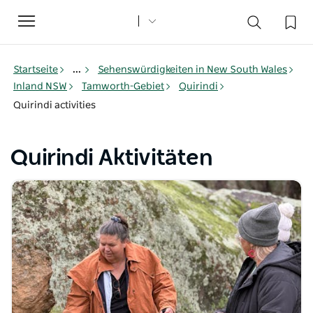
Toggle
navigation
Startseite
...
Sehenswürdigkeiten in New South Wales
Inland NSW
Tamworth-Gebiet
Quirindi
Quirindi activities
Quirindi Aktivitäten