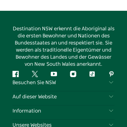
Destination NSW erkennt die Aboriginal als
die ersten Bewohner und Nationen des
Bundesstaates an und respektiert sie. Sie
werden als traditionelle Eigentümer und
Bewohner des Landes und der Gewässer
von New South Wales anerkannt.
Facebook
Twitter
YouTube
Instagram
TikTok
Pintere
Besuchen Sie NSW
Kontaktieren Sie uns
Auf dieser Website
Haftungsausschluss
Reiseziele
Information
Datenschutz
Aktivitäten
Reiseinformationen
Unsere Websites
Cookie-Hinweis