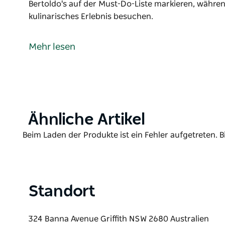
Bertoldo's auf der Must-Do-Liste markieren, während
kulinarisches Erlebnis besuchen.
Nichts verkörpert das italienische Erbe von Griffith
gegründete Familienbäckerei in vierter Generation st
Mehr lesen
und Nougat her. Bertoldo's macht auch großartigen
Besucher von Griffith sollten Bertoldo's auf der Mu
für ein unvergessliches kulinarisches Erlebnis besu
Product
Ähnliche Artikel
List
Product
Beim Laden der Produkte ist ein Fehler aufgetreten. B
List
Standort
324 Banna Avenue Griffith NSW 2680 Australien