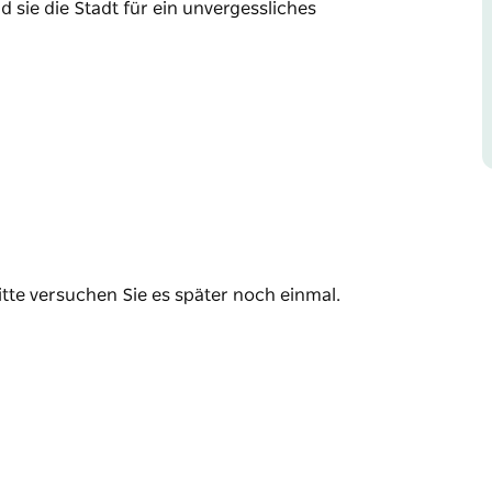
 sie die Stadt für ein unvergessliches
 so sehr wie das von Bertoldo. Diese 1952
ellt herrliches Brot, Kekse, Cannoli, Gelato
 Kaffee.
st-Do-Liste markieren, während sie die Stadt
chen.
itte versuchen Sie es später noch einmal.