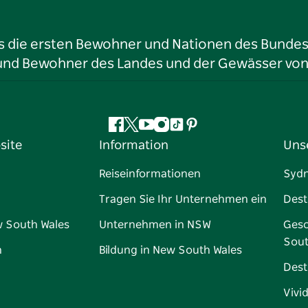
ls die ersten Bewohner und Nationen des Bundess
r und Bewohner des Landes und der Gewässer vo
Facebook
Twitter
YouTube
Instagram
TikTok
Pinterest
site
Information
Uns
Reiseinformationen
Syd
Tragen Sie Ihr Unternehmen ein
Dest
w South Wales
Unternehmen in NSW
Gesc
Sout
n
Bildung in New South Wales
Dest
Vivi