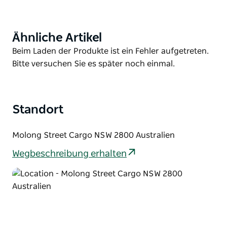
Weitere Informationen zu dieser Vermietung finden
Sie auf der Website.
Ähnliche Artikel
Product
List
Product
Beim Laden der Produkte ist ein Fehler aufgetreten.
List
Bitte versuchen Sie es später noch einmal.
Standort
Molong Street Cargo NSW 2800 Australien
Wegbeschreibung erhalten