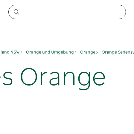
nland NSW
Orange und Umgebung
Orange
Orange Sehensw
es Orange