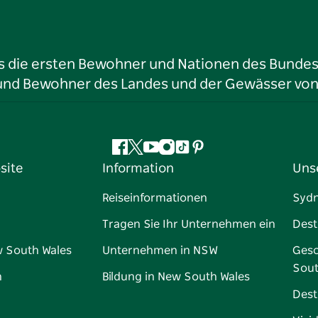
ls die ersten Bewohner und Nationen des Bundess
r und Bewohner des Landes und der Gewässer vo
Facebook
Twitter
YouTube
Instagram
TikTok
Pinterest
site
Information
Uns
Reiseinformationen
Syd
Tragen Sie Ihr Unternehmen ein
Dest
w South Wales
Unternehmen in NSW
Gesc
Sout
n
Bildung in New South Wales
Dest