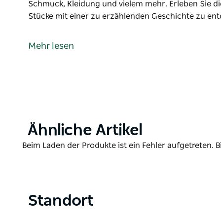
Schmuck, Kleidung und vielem mehr. Erleben Sie die
Stücke mit einer zu erzählenden Geschichte zu en
Dirty Janes Orange ist ein Paradies für Vintage-Kä
den lebendigen Geist dieser charmanten Regionalst
Mehr lesen
Entdecken Sie eine eklektische Mischung aus Vinta
Sammlerstücken, Büchern, Schallplatten, Spielzeu
Erleben Sie die Freude, bei Dirty Janes Orange einz
Geschichte zu entdecken.
Entspannen Sie sich und tanken Sie neue Energie i
vor Ort, wo Sie feinsten Kaffee, hausgemachte Kuc
Product
Ähnliche Artikel
genießen können.
List
Product
Beim Laden der Produkte ist ein Fehler aufgetreten. B
List
Standort