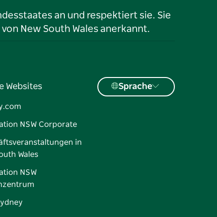
desstaates an und respektiert sie. Sie
 von New South Wales anerkannt.
e Websites
Sprache
y.com
ation NSW Corporate
ftsveranstaltungen in
outh Wales
ation NSW
nzentrum
Sydney