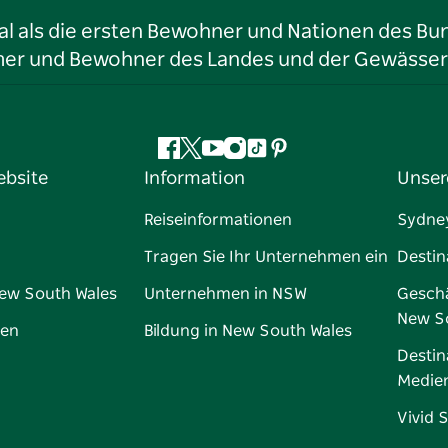
l als die ersten Bewohner und Nationen des Bun
tümer und Bewohner des Landes und der Gewässer
Facebook
Twitter
YouTube
Instagram
TikTok
Pinterest
ebsite
Information
Unser
Reiseinformationen
Sydne
Tragen Sie Ihr Unternehmen ein
Destin
New South Wales
Unternehmen in NSW
Geschä
New S
gen
Bildung in New South Wales
Destin
Medie
Vivid 