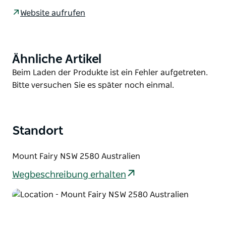
Aussicht. Treffen Sie Ziegen, Lamas und Alpakas.
Website aufrufen
Spazieren Sie mit den Ziegen über die Koppeln der
Farm. Mountainbike auf Landstraßen. Es stehen
verschiedene Websites zur Auswahl. Nur 45 Minuten
Ähnliche Artikel
Product
von Canberra entfernt.
List
Product
Beim Laden der Produkte ist ein Fehler aufgetreten.
Dies ist ein gehosteter Aufenthalt über Hipcamp.
List
Bitte versuchen Sie es später noch einmal.
Standort
Mount Fairy NSW 2580 Australien
Wegbeschreibung erhalten