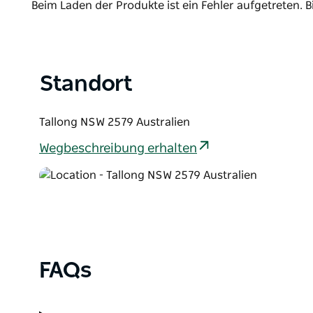
Product
Beim Laden der Produkte ist ein Fehler aufgetreten. B
Paddeln flussaufwärts spektakuläre, hoch aufrage
List
leuchtend blaugrünen Laub der Küsten-Akazie Myall,
goldenen Blüten erstrahlt.
Standort
Tallong NSW 2579 Australien
Wegbeschreibung erhalten
FAQs