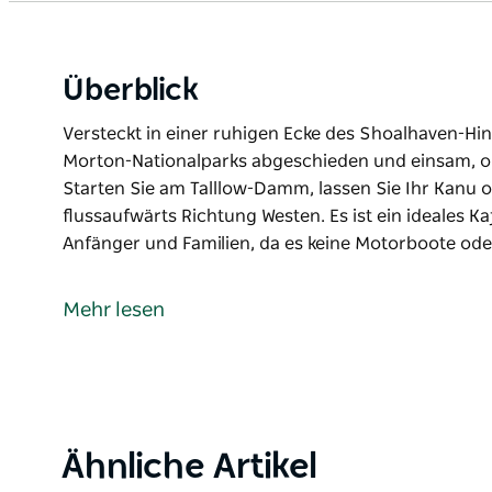
Überblick
Versteckt in einer ruhigen Ecke des Shoalhaven-Hinte
Morton-Nationalparks abgeschieden und einsam, obw
Starten Sie am Talllow-Damm, lassen Sie Ihr Kanu 
flussaufwärts Richtung Westen. Es ist ein ideales 
Anfänger und Familien, da es keine Motorboote ode
Versteckt in einer ruhigen Ecke des Shoalhaven-Hinte
Morton-Nationalparks abgeschieden und einsam, obw
Mehr lesen
Starten Sie am Talllow-Damm, lassen Sie Ihr Kanu 
flussaufwärts Richtung Westen. Es ist ein ideales 
Anfänger und Familien, da es keine Motorboote ode
einst ein wilder Fluss und wurde aufgestaut, um S
Product
Ähnliche Artikel
Erwachen Sie mit Blick auf den glitzernden See un
List
Der Yarrunga-See entstand durch die Überflutung e