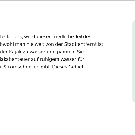
rlandes, wirkt dieser friedliche Teil des
ohl man nie weit von der Stadt entfernt ist.
oder Kajak zu Wasser und paddeln Sie
Kajakabenteuer auf ruhigem Wasser für
r Stromschnellen gibt. Dieses Gebiet…
rlandes, wirkt dieser friedliche Teil des
ohl man nie weit von der Stadt entfernt ist.
oder Kajak zu Wasser und paddeln Sie
Kajakabenteuer auf ruhigem Wasser für
r Stromschnellen gibt. Dieses Gebiet war
ydney und Nowra mit Wasser zu versorgen.
d unternehmen Sie einen Ausflug aufs Wasser.
ines Flusses, daher bieten sich Ihnen beim