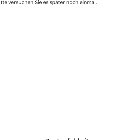
itte versuchen Sie es später noch einmal.
nde Klippen. Halten Sie Ausschau nach dem
 einer Akazienart, die im Frühling in