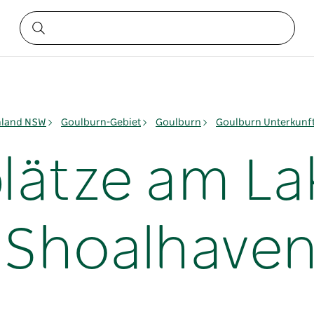
nland NSW
Goulburn-Gebiet
Goulburn
Goulburn Unterkunf
ätze am La
 Shoalhaven