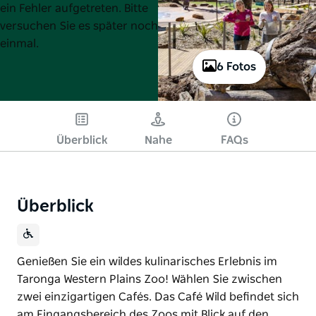
List
List
ein Fehler aufgetreten. Bitte
versuchen Sie es später noch
einmal.
6 Fotos
Überblick
Nahe
FAQs
Überblick
Genießen Sie ein wildes kulinarisches Erlebnis im
Taronga Western Plains Zoo! Wählen Sie zwischen
zwei einzigartigen Cafés. Das Café Wild befindet sich
am Eingangsbereich des Zoos mit Blick auf den