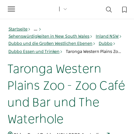
Toggle
navigation
Startseite
...
Sehenswürdigkeiten in New South Wales
Inland NSW
Dubbo und die Großen Westlichen Ebenen
Dubbo
Dubbo Essen und Trinken
Taronga Western Plains Zoo - Zoo Café und Bar und The Waterhole
Taronga Western
Plains Zoo - Zoo Café
und Bar und The
Waterhole