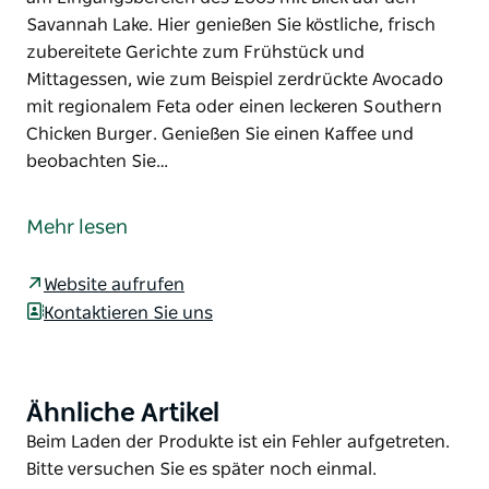
Savannah Lake. Hier genießen Sie köstliche, frisch
zubereitete Gerichte zum Frühstück und
Mittagessen, wie zum Beispiel zerdrückte Avocado
mit regionalem Feta oder einen leckeren Southern
Chicken Burger. Genießen Sie einen Kaffee und
beobachten Sie…
Genießen Sie ein wildes kulinarisches Erlebnis im
Taronga Western Plains Zoo! Wählen Sie zwischen
Mehr lesen
zwei einzigartigen Cafés. Das Café Wild befindet sich
am Eingangsbereich des Zoos mit Blick auf den
Website aufrufen
Savannah Lake. Hier genießen Sie köstliche, frisch
Kontaktieren Sie uns
zubereitete Gerichte zum Frühstück und
Mittagessen, wie zum Beispiel zerdrückte Avocado
mit regionalem Feta oder einen leckeren Southern
Chicken Burger. Genießen Sie einen Kaffee und
Ähnliche Artikel
Product
beobachten Sie dabei Affen und Lemuren auf ihren
List
Product
Beim Laden der Produkte ist ein Fehler aufgetreten.
heimischen Inseln. Erkunden Sie den See auch mit
List
Bitte versuchen Sie es später noch einmal.
dem Tretboot!