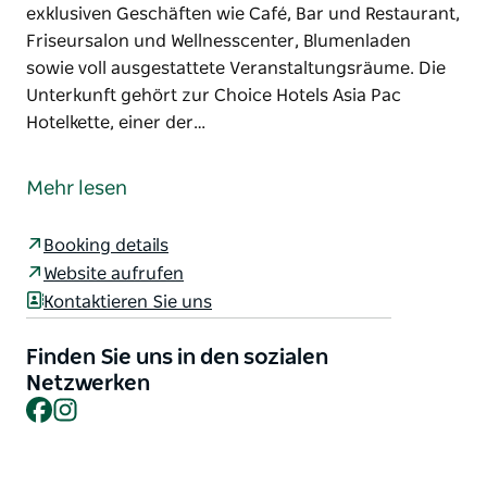
exklusiven Geschäften wie Café, Bar und Restaurant,
Friseursalon und Wellnesscenter, Blumenladen
sowie voll ausgestattete Veranstaltungsräume. Die
Unterkunft gehört zur Choice Hotels Asia Pac
Hotelkette, einer der…
Das Quarters Boutique Motel liegt inmitten eines
8.000 m² großen tropischen Gartens und ist nur
Mehr lesen
zehn Gehminuten vom Forresters Beach entfernt.
Das Resort bietet seinen Gästen brandneue
Booking details
Annehmlichkeiten, darunter eine Vielzahl an
Website aufrufen
exklusiven Geschäften wie Café, Bar und Restaurant,
Kontaktieren Sie uns
Friseursalon und Wellnesscenter, Blumenladen
sowie voll ausgestattete Veranstaltungsräume.
Finden Sie uns in den sozialen
Die Unterkunft gehört zur Choice Hotels Asia Pac
Netzwerken
Facebook
Instagram
Hotelkette, einer der größten internationalen
Hotelketten. Gäste können bei der Buchung das
Choice Privileges Rewards Treueprogramm nutzen
und von attraktiven Rabatten und Vorteilen