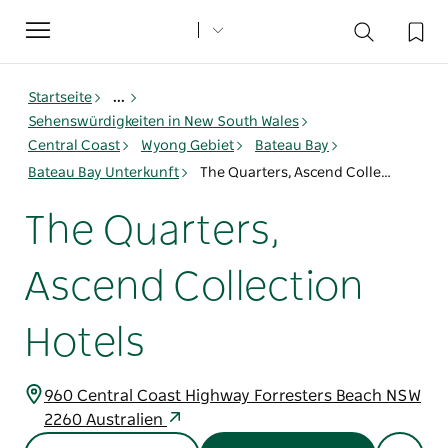
Toggle
navigation
Startseite
...
Sehenswürdigkeiten in New South Wales
Central Coast
Wyong Gebiet
Bateau Bay
Bateau Bay Unterkunft
The Quarters, Ascend Collection Hotels
The Quarters,
Ascend Collection
Hotels
960 Central Coast Highway Forresters Beach NSW
2260 Australien