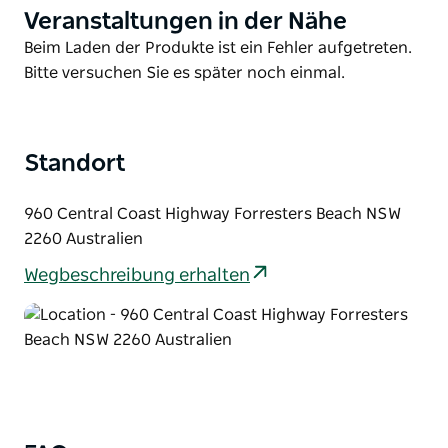
Veranstaltungen in der Nähe
Product
profitieren.
List
Product
Beim Laden der Produkte ist ein Fehler aufgetreten.
Das Motel verfügt außerdem über einen
List
Bitte versuchen Sie es später noch einmal.
Swimmingpool im Resort-Stil mit Wasserfall. Alle
Zimmer sind mit einem HD-Flachbildfernseher, einer
Mikrowelle, einer Kapselkaffeemaschine, einem
Minikühlschrank und kostenlosem WLAN
Standort
ausgestattet.
960 Central Coast Highway Forresters Beach NSW
Vom Quarters aus erreichen Sie nach fünf
2260 Australien
Autominuten die Wassersportmöglichkeiten wie
Angeln, Kajakfahren und Segeln am Tuggerah Lake
Wegbeschreibung erhalten
und in The Entrance.
Der malerische Terrigal Beach ist in acht
Autominuten zu erreichen.