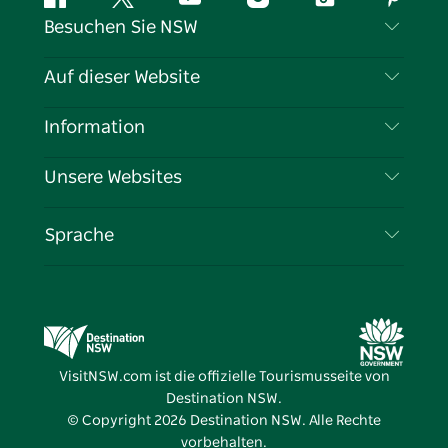
Facebook
Twitter
YouTube
Instagram
TikTok
Pintere
Besuchen Sie NSW
Kontaktieren Sie uns
Auf dieser Website
Haftungsausschluss
Reiseziele
Information
Datenschutz
Aktivitäten
Reiseinformationen
Unsere Websites
Cookie-Hinweis
Roadtrips in New South Wales
Tragen Sie Ihr Unternehmen ein
Nutzungsbedingungen
Sydney.com
Veranstaltungen
Sprache
Unternehmen in NSW
Destination NSW Corporate
Unterkunft
Bildung in New South Wales
Geschäftsveranstaltungen in New South Wales
Angebote
Destination NSW Medienzentrum
Vivid Sydney
VisitNSW.com ist die offizielle Tourismusseite von
Destination NSW.
© Copyright
2026
Destination NSW. Alle Rechte
vorbehalten.