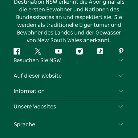
Destination NSW erkennt die Aboriginal als
die ersten Bewohner und Nationen des
Bundesstaates an und respektiert sie. Sie
werden als traditionelle Eigentümer und
Bewohner des Landes und der Gewässer
von New South Wales anerkannt.
Facebook
Twitter
YouTube
Instagram
TikTok
Pintere
Besuchen Sie NSW
Kontaktieren Sie uns
Auf dieser Website
Haftungsausschluss
Reiseziele
Information
Datenschutz
Aktivitäten
Reiseinformationen
Unsere Websites
Cookie-Hinweis
Roadtrips in New South Wales
Tragen Sie Ihr Unternehmen ein
Nutzungsbedingungen
Sydney.com
Veranstaltungen
Sprache
Unternehmen in NSW
Destination NSW Corporate
Unterkunft