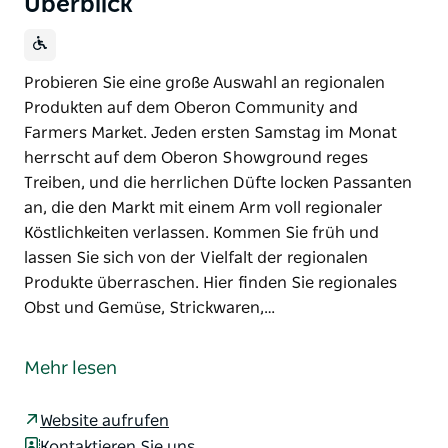
Überblick
Probieren Sie eine große Auswahl an regionalen
Produkten auf dem Oberon Community and
Farmers Market. Jeden ersten Samstag im Monat
herrscht auf dem Oberon Showground reges
Treiben, und die herrlichen Düfte locken Passanten
an, die den Markt mit einem Arm voll regionaler
Köstlichkeiten verlassen. Kommen Sie früh und
lassen Sie sich von der Vielfalt der regionalen
Produkte überraschen. Hier finden Sie regionales
Obst und Gemüse, Strickwaren,…
Probieren Sie eine große Auswahl an regionalen
Produkten auf dem Oberon Community and
Mehr lesen
Farmers Market.
Jeden ersten Samstag im Monat herrscht auf dem
Website aufrufen
Oberon Showground reges Treiben, und die
Kontaktieren Sie uns