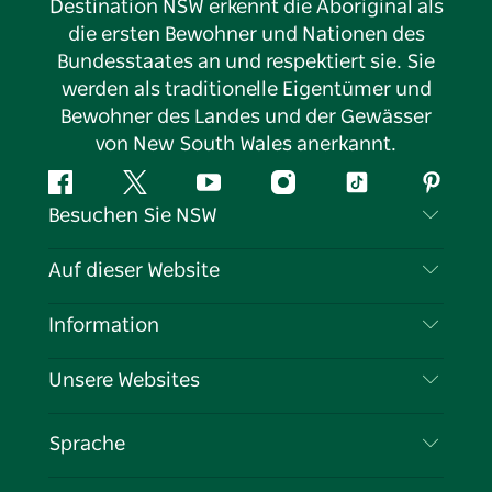
Destination NSW erkennt die Aboriginal als
die ersten Bewohner und Nationen des
Bundesstaates an und respektiert sie. Sie
werden als traditionelle Eigentümer und
Bewohner des Landes und der Gewässer
von New South Wales anerkannt.
Facebook
Twitter
YouTube
Instagram
TikTok
Pintere
Besuchen Sie NSW
Kontaktieren Sie uns
Auf dieser Website
Haftungsausschluss
Reiseziele
Information
Datenschutz
Aktivitäten
Reiseinformationen
Unsere Websites
Cookie-Hinweis
Roadtrips in New South Wales
Tragen Sie Ihr Unternehmen ein
Nutzungsbedingungen
Sydney.com
Veranstaltungen
Sprache
Unternehmen in NSW
Destination NSW Corporate
Unterkunft