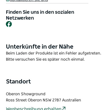
herrlichen Düfte locken Passanten an, die den Markt
mit einem Arm voll regionaler Köstlichkeiten
Finden Sie uns in den sozialen
verlassen.
Netzwerken
Facebook
Kommen Sie früh und lassen Sie sich von der Vielfalt
der regionalen Produkte überraschen. Hier finden
Sie regionales Obst und Gemüse, Strickwaren,
Alpaka-Produkte, handgefertigtes Kunsthandwerk,
Unterkünfte in der Nähe
Product
Kunstwerke, frisch gerösteten Kaffee, Weine, Oliven,
List
Product
Beim Laden der Produkte ist ein Fehler aufgetreten.
Schmuck, Taschen, hausgemachte Kuchen und
List
Bitte versuchen Sie es später noch einmal.
Torten sowie andere Backwaren, regionale Eier,
Kleidung, hausgemachte Marmeladen und
Konfitüren ätherische Öle, frisch gebackenes Brot
Standort
und viele weitere Köstlichkeiten.
Oberon Showground
Ross Street Oberon NSW 2787 Australien
Wegbeschreibung erhalten